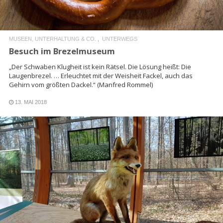
MUSEEN, UNTERHALTUNG & CO.
UNTERWEGS
Besuch im Brezelmuseum
„Der Schwaben Klugheit ist kein Rätsel. Die Lösung heißt: Die
Laugenbrezel. … Erleuchtet mit der Weisheit Fackel, auch das
Gehirn vom größten Dackel.“ (Manfred Rommel)
13. MAI 2018
READ MORE