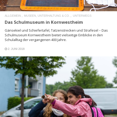
ALLGEMEIN
MUSEEN, UNTERHALTUNG & CO.
UNTERWEGS
Das Schulmuseum in Kornwestheim
Gänsekiel und Schiefertafel, Tatzenstrecken und Strafesel – Das
Schulmuseum Kornwestheim bietet vielseitige Einblicke in den
Schulalltag der vergangenen 400 Jahre.
2. JUNI 2018
READ MORE