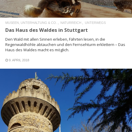
MUSEEN, UNTERHALTUNG & CO.
NATURREICH
UNTERWEGS
Das Haus des Waldes in Stuttgart
Den Wald mit allen Sinnen erleben, Fährten lesen, in die
Regenwaldhöhle abtauchen und den Fernsehturm erklettern – Das
Haus des Waldes macht es möglich.
9. APRIL 2018
READ MORE