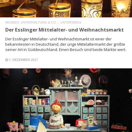
MUSEEN, UNTERHALTUNG & CO.
UNTERWEGS
Der Esslinger Mittelalter- und Weihnachtsmarkt
Der Esslinger Mittelalter- und Weihnachtsmarkt ist einer der
bekanntesten in Deutschland, der urige Mittelaltermarkt der größte
seiner Art in Süddeutschland. Einen Besuch sind beide Märkte wert.
7. DEZEMBER 2017
READ MORE