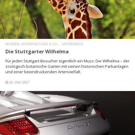
READ MORE
MUSEEN, UNTERHALTUNG & CO.
UNTERWEGS
Die Stuttgarter Wilhelma
Für jeden Stuttgart-Besucher eigentlich ein Muss: Die Wilhelma – der
zoologisch-botanische Garten mit seinen historischen Parkanlagen
und einer beeindruckenden Artenvielfalt.
19. JULI 2017