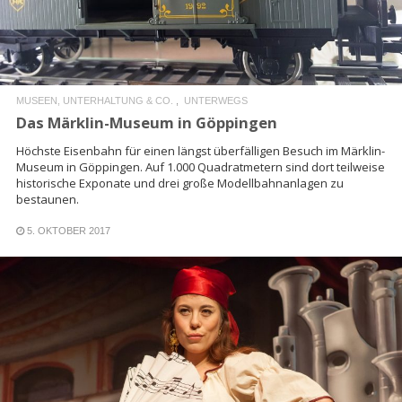
MUSEEN, UNTERHALTUNG & CO.
UNTERWEGS
Das Märklin-Museum in Göppingen
Höchste Eisenbahn für einen längst überfälligen Besuch im Märklin-
Museum in Göppingen. Auf 1.000 Quadratmetern sind dort teilweise
historische Exponate und drei große Modellbahnanlagen zu
bestaunen.
5. OKTOBER 2017
READ MORE