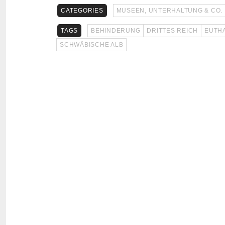
CATEGORIES
MUSEEN, UNTERHALTUNG & CO.
TAGS
BEHINDERUNG
DRITTES REICH
EUTH
SCHWÄBISCHE ALB