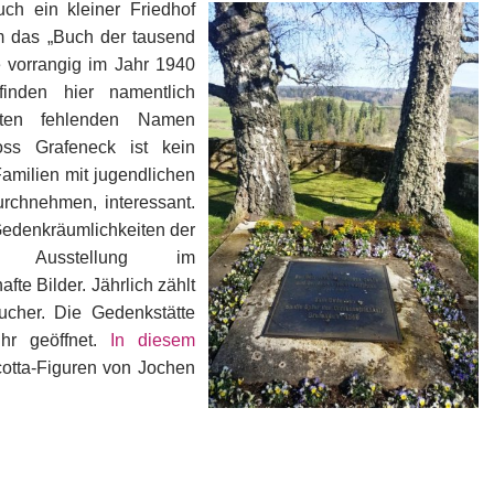
h ein kleiner Friedhof
m das „Buch der tausend
 vorrangig im Jahr 1940
inden hier namentlich
zten fehlenden Namen
ss Grafeneck ist kein
amilien mit jugendlichen
rchnehmen, interessant.
edenkräumlichkeiten der
die Ausstellung im
te Bilder. Jährlich zählt
ucher. Die Gedenkstätte
hr geöffnet.
In diesem
cotta-Figuren von Jochen