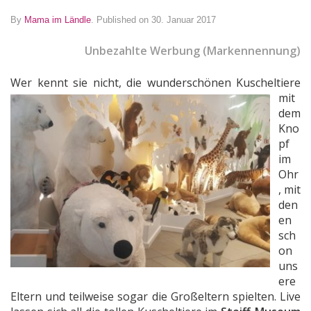
By
Mama im Ländle
.
Published on 30. Januar 2017
Unbezahlte Werbung (Markennennung)
Wer kennt s
ie nicht, die wunderschönen Kuscheltiere
mit
dem
Kno
pf
im
Ohr
, mit
den
en
sch
on
uns
ere
Eltern und teilweise sogar die Großeltern spielten. Live