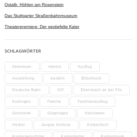
Ostalb: Höhlen am Rosenstein
Das Stuttgarter Straßenbahnmuseum
Theaterpremiere: Der gestiefelte Kater
SCHLAGWÖRTER
Abenteuer
Advent
Ausflug
Ausstellung
basteln
Bilderbuch
Deutsche Bahn
DIY
Ebersbach an der Fils
Esslingen
Familie
Familienausflug
Geschenk
Göppingen
Halloween
Herbst
Junges Schloss
Kinderbuch
Kindergeburtstag
Kinderlieder
Kindermusik