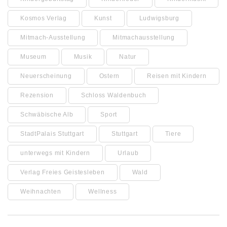
Kosmos Verlag
Kunst
Ludwigsburg
Mitmach-Ausstellung
Mitmachausstellung
Museum
Musik
Natur
Neuerscheinung
Ostern
Reisen mit Kindern
Rezension
Schloss Waldenbuch
Schwäbische Alb
Sport
StadtPalais Stuttgart
Stuttgart
Tiere
unterwegs mit Kindern
Urlaub
Verlag Freies Geistesleben
Wald
Weihnachten
Wellness