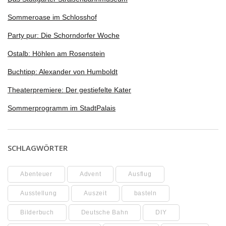
Sommeroase im Schlosshof
Party pur: Die Schorndorfer Woche
Ostalb: Höhlen am Rosenstein
Buchtipp: Alexander von Humboldt
Theaterpremiere: Der gestiefelte Kater
Sommerprogramm im StadtPalais
SCHLAGWÖRTER
Abenteuer
Advent
Ausflug
Ausstellung
Auszeit
basteln
Bilderbuch
Deutsche Bahn
DIY