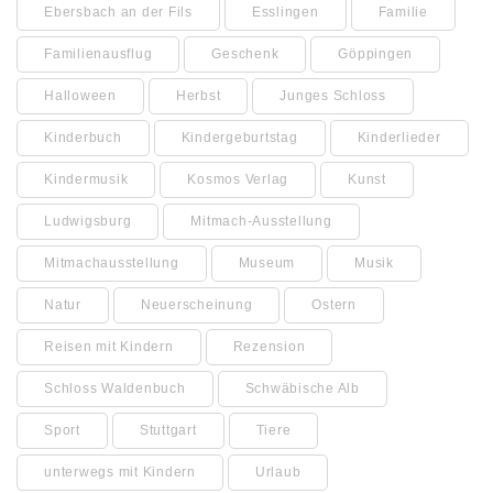
Ebersbach an der Fils
Esslingen
Familie
Familienausflug
Geschenk
Göppingen
Halloween
Herbst
Junges Schloss
Kinderbuch
Kindergeburtstag
Kinderlieder
Kindermusik
Kosmos Verlag
Kunst
Ludwigsburg
Mitmach-Ausstellung
Mitmachausstellung
Museum
Musik
Natur
Neuerscheinung
Ostern
Reisen mit Kindern
Rezension
Schloss Waldenbuch
Schwäbische Alb
Sport
Stuttgart
Tiere
unterwegs mit Kindern
Urlaub