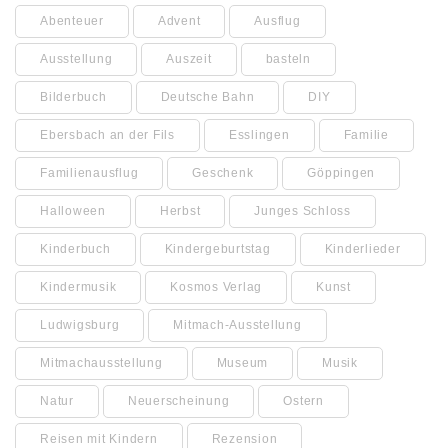
Abenteuer
Advent
Ausflug
Ausstellung
Auszeit
basteln
Bilderbuch
Deutsche Bahn
DIY
Ebersbach an der Fils
Esslingen
Familie
Familienausflug
Geschenk
Göppingen
Halloween
Herbst
Junges Schloss
Kinderbuch
Kindergeburtstag
Kinderlieder
Kindermusik
Kosmos Verlag
Kunst
Ludwigsburg
Mitmach-Ausstellung
Mitmachausstellung
Museum
Musik
Natur
Neuerscheinung
Ostern
Reisen mit Kindern
Rezension