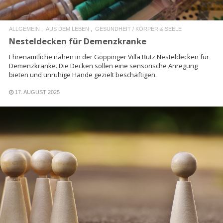
ALLGEMEIN
AUS DEM LEBEN
GESUNDHEIT / KÖRPER & SEELE
Nesteldecken für Demenzkranke
Ehrenamtliche nähen in der Göppinger Villa Butz Nesteldecken für
Demenzkranke. Die Decken sollen eine sensorische Anregung
bieten und unruhige Hände gezielt beschäftigen.
17. AUGUST 2025
READ MORE