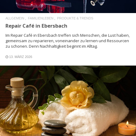
ALLGEMEIN
FAMILIENLEBEN
PRODUKTE & TRENDS
Repair Café in Ebersbach
Im Repair Café in Ebersbach treffen sich Menschen, die Lust haben,
gemeinsam zu reparieren, voneinander zu lernen und Ressourcen
zu schonen. Denn Nachhaltigkeit beginnt im Alltag.
13. MÄRZ 2026
READ MORE