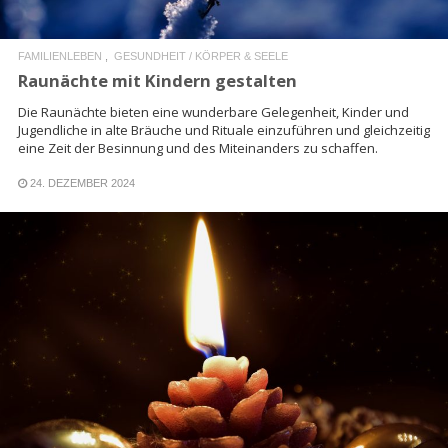
FAMILIENLEBEN
GESUNDHEIT / KÖRPER & SEELE
Raunächte mit Kindern gestalten
Die Raunächte bieten eine wunderbare Gelegenheit, Kinder und
Jugendliche in alte Bräuche und Rituale einzuführen und gleichzeitig
eine Zeit der Besinnung und des Miteinanders zu schaffen.
24. DEZEMBER 2024
READ MORE