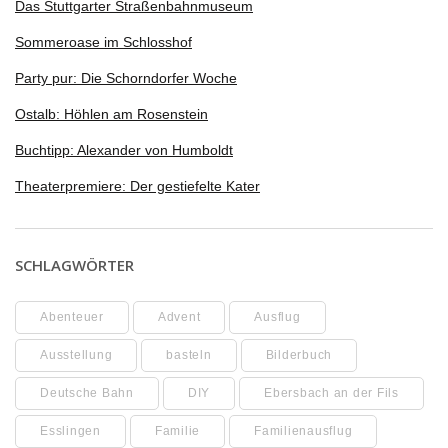
Das Stuttgarter Straßenbahnmuseum
Sommeroase im Schlosshof
Party pur: Die Schorndorfer Woche
Ostalb: Höhlen am Rosenstein
Buchtipp: Alexander von Humboldt
Theaterpremiere: Der gestiefelte Kater
SCHLAGWÖRTER
Abenteuer
Advent
Ausflug
Ausstellung
basteln
Bilderbuch
Deutsche Bahn
DIY
Ebersbach an der Fils
Esslingen
Familie
Familienausflug