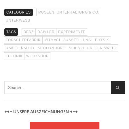
CATEGORIES
MUSEEN, UNTERHALTUNG & CO.
UNTERWEGS
TAGS
BENZ
DAIMLER
EXPERIMENTE
FORSCHERFABRIK
MITMACH-AUSSTELLUNG
PHYSIK
RAKETENAUTO
SCHORNDORF
SCIENCE-ERLEBNISWELT
TECHNIK
WORKSHOP
+++ UNSERE AUSZEICHNUNGEN +++