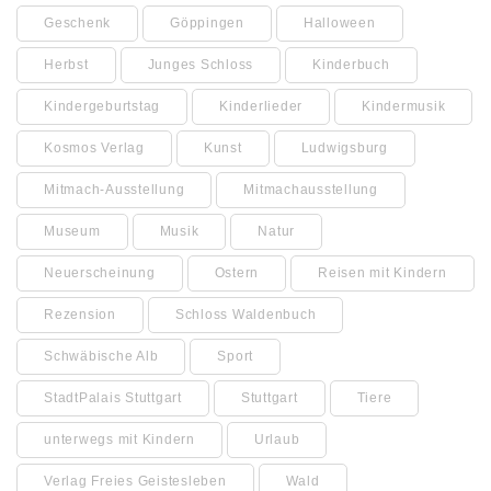
Geschenk
Göppingen
Halloween
Herbst
Junges Schloss
Kinderbuch
Kindergeburtstag
Kinderlieder
Kindermusik
Kosmos Verlag
Kunst
Ludwigsburg
Mitmach-Ausstellung
Mitmachausstellung
Museum
Musik
Natur
Neuerscheinung
Ostern
Reisen mit Kindern
Rezension
Schloss Waldenbuch
Schwäbische Alb
Sport
StadtPalais Stuttgart
Stuttgart
Tiere
unterwegs mit Kindern
Urlaub
Verlag Freies Geistesleben
Wald