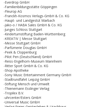
-Everdrop GmbH
-Familienbildungsstätte Göppingen
-Fleurop AG
-Franckh-Kosmos Verlags-GmbH & Co. KG
-Haupt- und Landgestüt Marbach
-Jako-o / HABA Sales GmbH & Co. KG
-Junges Schloss Stuttgart
-Kinderturnstiftung Baden-Württemberg
-KREATIV | Messe Stuttgart
-Messe Stuttgart GmbH
-Parfümerie Douglas GmbH
-Peek & Cloppenburg
-Pilot Pen (Deutschland) GmbH
-Reiss-Engelhorn-Museum Mannheim
-Ritter Sport GmbH & Co. KG
-Shop-Apotheke
-Sony Music Entertainment Germany GmbH
-Stadtrundfahrt Leipzig GmbH
-Stiftung Mensch und Umwelt
-Thienemann Esslinger Verlag
-Tropilex B.V.
-uhrcenter/Esters GmbH
-Universal Music GmbH
-Verlag Freies Geistesleben & Urachhaus