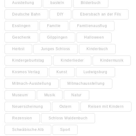
Ausstellung
basteln
Bilderbuch
Deutsche Bahn
DIY
Ebersbach an der Fils
Esslingen
Familie
Familienausflug
Geschenk
Göppingen
Halloween
Herbst
Junges Schloss
Kinderbuch
Kindergeburtstag
Kinderlieder
Kindermusik
Kosmos Verlag
Kunst
Ludwigsburg
Mitmach-Ausstellung
Mitmachausstellung
Museum
Musik
Natur
Neuerscheinung
Ostern
Reisen mit Kindern
Rezension
Schloss Waldenbuch
Schwäbische Alb
Sport