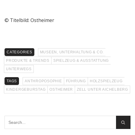
© Titelbild: Ostheimer
CATEGORIES
MUSEEN, UNTERHALTUNG & CO.
PRODUKTE & TRENDS
SPIELZEUG & AUSSTATTUNG
UNTERWEGS
TAGS
ANTHROPOSOPHIE
FÜHRUNG
HOLZSPIELZEUG
KINDERGEBURSTAG
OSTHEIMER
ZELL UNTER AICHELBERG