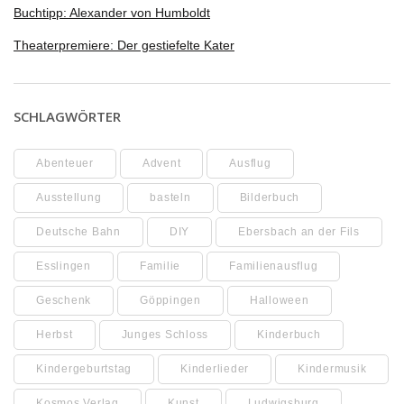
Buchtipp: Alexander von Humboldt
Theaterpremiere: Der gestiefelte Kater
SCHLAGWÖRTER
Abenteuer
Advent
Ausflug
Ausstellung
basteln
Bilderbuch
Deutsche Bahn
DIY
Ebersbach an der Fils
Esslingen
Familie
Familienausflug
Geschenk
Göppingen
Halloween
Herbst
Junges Schloss
Kinderbuch
Kindergeburtstag
Kinderlieder
Kindermusik
Kosmos Verlag
Kunst
Ludwigsburg