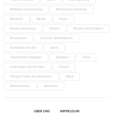
Mitmach-Ausstellung
Mitmachausstellung
Museum
Musik
Natur
Neuerscheinung
Ostern
Reisen mit Kindern
Rezension
Schloss Waldenbuch
Schwäbische Alb
Sport
StadtPalais Stuttgart
Stuttgart
Tiere
unterwegs mit Kindern
Urlaub
Verlag Freies Geistesleben
Wald
Weihnachten
Wellness
ÜBER UNS
IMPRESSUM