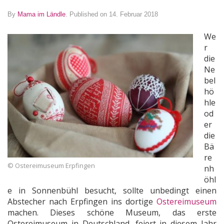
By
Mama im Ländle
.
Published on 14. Februar 2018
We
r
die
Ne
bel
hö
hle
od
er
die
Bä
re
© Ostereimuseum Erpfingen
nh
öhl
e in Sonnenbühl besucht, sollte unbedingt einen
Abstecher nach Erpfingen ins dortige
Ostereimuseum
machen. Dieses schöne Museum, das erste
Ostereimuseum in Deutschland, feiert in diesem Jahr