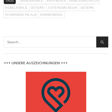
TAGS
BÄRENHÖHLE
ERPFINGEN
FAMILIENAUSFLUG
NEBELHÖHLE
OSTEREI
OSTEREIMUSEUM
OSTERN
SCHWÄBISCHE ALB
SONNENBÜHL
+++ UNSERE AUSZEICHNUNGEN +++