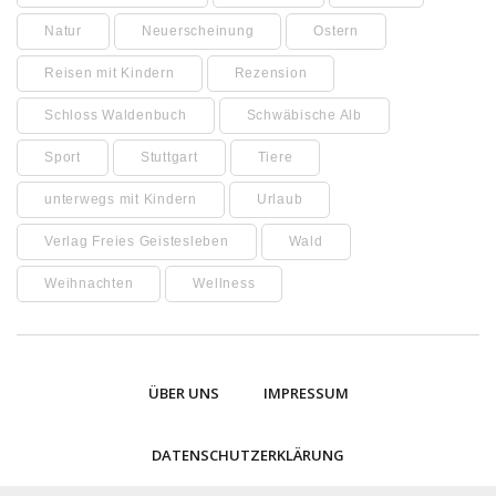
Natur
Neuerscheinung
Ostern
Reisen mit Kindern
Rezension
Schloss Waldenbuch
Schwäbische Alb
Sport
Stuttgart
Tiere
unterwegs mit Kindern
Urlaub
Verlag Freies Geistesleben
Wald
Weihnachten
Wellness
ÜBER UNS
IMPRESSUM
DATENSCHUTZERKLÄRUNG