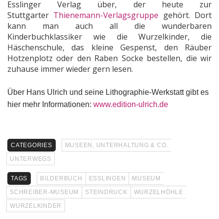
Esslinger Verlag über, der heute zur
Stuttgarter
Thienemann-Verlagsgruppe
gehört. Dort
kann man auch all die wunderbaren
Kinderbuchklassiker wie die Wurzelkinder, die
Häschenschule, das kleine Gespenst, den Räuber
Hotzenplotz oder den Raben Socke bestellen, die wir
zuhause immer wieder gern lesen.
Über Hans Ulrich und seine Lithographie-Werkstatt gibt es
hier mehr Informationen:
www.edition-ulrich.de
CATEGORIES
MUSEEN, UNTERHALTUNG & CO.
UNTERWEGS
TAGS
BILDERBUCH
ESSLINGEN
MUSEUM
SCHREIBER-MUSEUM
STEINDRUCK
WURZELHÖHLE
WURZELKINDER