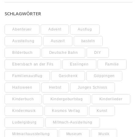
SCHLAGWÖRTER
Abenteuer
Advent
Ausflug
Ausstellung
Auszeit
basteln
Bilderbuch
Deutsche Bahn
DIY
Ebersbach an der Fils
Esslingen
Familie
Familienausflug
Geschenk
Göppingen
Halloween
Herbst
Junges Schloss
Kinderbuch
Kindergeburtstag
Kinderlieder
Kindermusik
Kosmos Verlag
Kunst
Ludwigsburg
Mitmach-Ausstellung
Mitmachausstellung
Museum
Musik