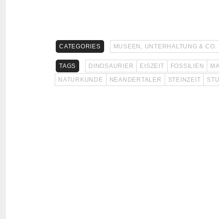
CATEGORIES
MUSEEN, UNTERHALTUNG & CO.
TAGS
DINOSAURIER
EISZEIT
FOSSILIEN
M
NATURKUNDE
NEANDERTALER
STEINZEIT
ST