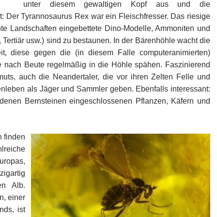
unter diesem gewaltigen Kopf aus und die
: Der Tyrannosaurus Rex war ein Fleischfresser. Das riesige
chte Landschaften eingebettete Dino-Modelle, Ammoniten und
 Tertiär usw.) sind zu bestaunen. In der Bärenhöhle wacht die
it, diese gegen die (in diesem Falle computeranimierten)
e nach Beute regelmäßig in die Höhle spähen. Faszinierend
s, auch die Neandertaler, die vor ihren Zelten Felle und
enleben als Jäger und Sammler geben. Ebenfalls interessant:
iedenen Bernsteinen eingeschlossenen Pflanzen, Käfern und
n finden
reiche
uropas,
zigartig
en Alb.
, einer
ds, ist