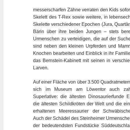
messerscharfen Zähne verraten den Kids sofort
Skelett des T-Rex sowie weitere, in lebense
Skelette verschiedener Epochen (Jura, Quartär,
Bärin über ihre beiden Jungen – stets bere
Urmenschen zu verteidigen, die auf der Such
sind neben den kleinen Urpferden und Mammut
Knochen bearbeiten und Einblick in ihr Famili
das Bernstein-Kabinett mit seinen in versch
Larven.
Auf einer Fläche von über 3.500 Quadratmeter
sich im Museum am Löwentor auch zahl
Superlative: die ältesten Dinosaurierfunde E
die ältesten Schildkröten der Welt und die ein
erhaltenen Meeressaurier der Schwäbisch
Auch der Schädel des Steinheimer Urmenschen
der bedeutendsten Fundstücke Süddeutschlan