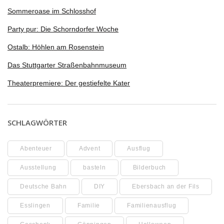
Sommeroase im Schlosshof
Party pur: Die Schorndorfer Woche
Ostalb: Höhlen am Rosenstein
Das Stuttgarter Straßenbahnmuseum
Theaterpremiere: Der gestiefelte Kater
SCHLAGWÖRTER
Abenteuer
Advent
Ausflug
Ausstellung
basteln
Bilderbuch
Deutsche Bahn
DIY
Ebersbach an der Fils
Esslingen
Familie
Familienausflug