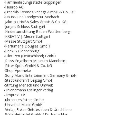
-Familienbildungsstätte Göppingen
-Fleurop AG
-Franckh-Kosmos Verlags-GmbH & Co. KG
-Haupt- und Landgestüt Marbach
-Jako-o / HABA Sales GmbH & Co. KG
-Junges Schloss Stuttgart
-Kinderturnstiftung Baden-Württemberg
-KREATIV | Messe Stuttgart
-Messe Stuttgart GmbH
-Parfümerie Douglas GmbH
-Peek & Cloppenburg
-Pilot Pen (Deutschland) GmbH
-Reiss-Engelhorn-Museum Mannheim
-Ritter Sport GmbH & Co. KG
-Shop-Apotheke
-Sony Music Entertainment Germany GmbH
-Stadtrundfahrt Leipzig GmbH
-Stiftung Mensch und Umwelt
-Thienemann Esslinger Verlag
-Tropilex B.V.
-uhrcenter/Esters GmbH
-Universal Music GmbH
-Verlag Freies Geistesleben & Urachhaus
-Wala Heilmittel GmbH / Dr. Hauschka