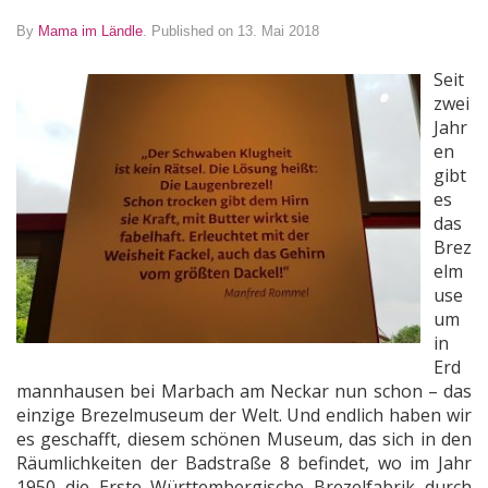
By
Mama im Ländle
.
Published on 13. Mai 2018
Seit
zwei
Jahr
en
gibt
es
das
Brez
elm
use
um
in
Erd
mannhausen bei Marbach am Neckar nun schon – das
einzige Brezelmuseum der Welt. Und endlich haben wir
es geschafft, diesem schönen Museum, das sich in den
Räumlichkeiten der Badstraße 8 befindet, wo im Jahr
1950 die Erste Württembergische Brezelfabrik durch