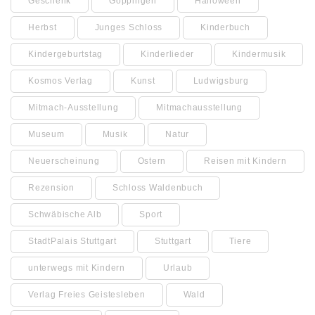
Geschenk
Göppingen
Halloween
Herbst
Junges Schloss
Kinderbuch
Kindergeburtstag
Kinderlieder
Kindermusik
Kosmos Verlag
Kunst
Ludwigsburg
Mitmach-Ausstellung
Mitmachausstellung
Museum
Musik
Natur
Neuerscheinung
Ostern
Reisen mit Kindern
Rezension
Schloss Waldenbuch
Schwäbische Alb
Sport
StadtPalais Stuttgart
Stuttgart
Tiere
unterwegs mit Kindern
Urlaub
Verlag Freies Geistesleben
Wald