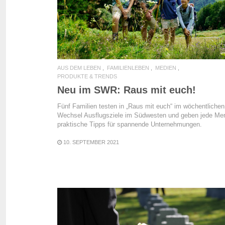
AUS DEM LEBEN
FAMILIENLEBEN
MEDIEN
PRODUKTE & TRENDS
Neu im SWR: Raus mit euch!
Fünf Familien testen in „Raus mit euch“ im wöchentlichen
Wechsel Ausflugsziele im Südwesten und geben jede Me
praktische Tipps für spannende Unternehmungen.
10. SEPTEMBER 2021