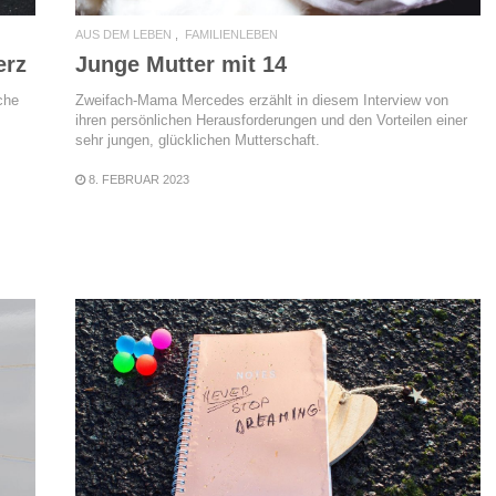
AUS DEM LEBEN
FAMILIENLEBEN
erz
Junge Mutter mit 14
che
Zweifach-Mama Mercedes erzählt in diesem Interview von
ihren persönlichen Herausforderungen und den Vorteilen einer
sehr jungen, glücklichen Mutterschaft.
8. FEBRUAR 2023
READ MORE