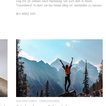
zog mit 16 Jahren nach Hamburg, um sich dort in ihrem
Traumberuf, in dem sie bis heute tätig ist, ausbilden zu lassen.
.
8. MÄRZ 2025
READ MORE
AUS DEM LEBEN
FAMILIENLEBEN