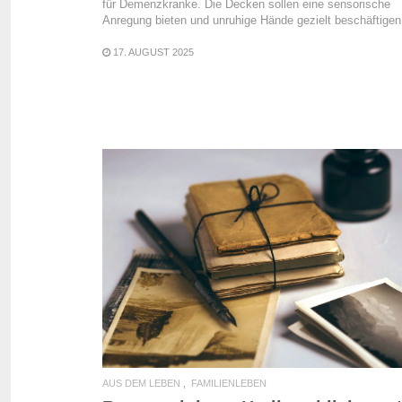
für Demenzkranke. Die Decken sollen eine sensorische
Anregung bieten und unruhige Hände gezielt beschäftigen
17. AUGUST 2025
READ MORE
AUS DEM LEBEN
FAMILIENLEBEN