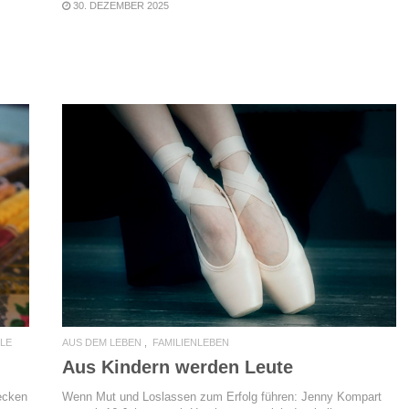
30. DEZEMBER 2025
READ MORE
AUS DEM LEBEN
FAMILIENLEBEN
ELE
Aus Kindern werden Leute
Wenn Mut und Loslassen zum Erfolg führen: Jenny Kompart
ecken