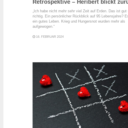
Retrospektive – Heribert blickt zur
„Ich habe nicht mehr sehr viel Zeit auf Erden. Das ist gut
richtig. Ein persönlicher Rückblick auf 95 Lebensjahre? E
ein gutes Leben. Krieg und Hungersnot wurden mehr als
aufgewogen.“
16. FEBRUAR 2024
READ MORE