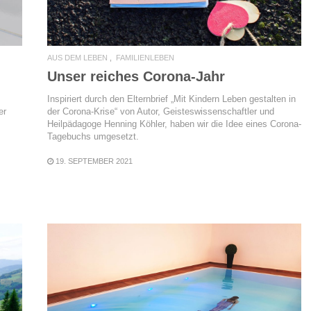
AUS DEM LEBEN
FAMILIENLEBEN
Unser reiches Corona-Jahr
Inspiriert durch den Elternbrief „Mit Kindern Leben gestalten in
er
der Corona-Krise“ von Autor, Geisteswissenschaftler und
Heilpädagoge Henning Köhler, haben wir die Idee eines Corona-
Tagebuchs umgesetzt.
19. SEPTEMBER 2021
READ MORE