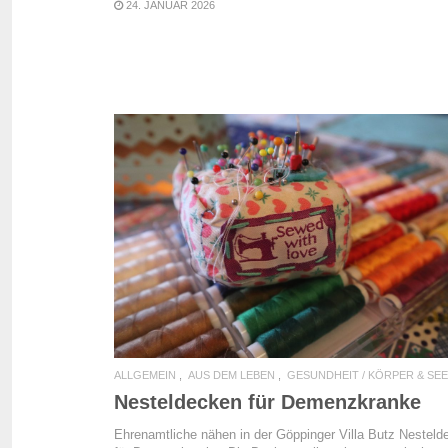
24. JANUAR 2026
READ MORE
ALLGEMEIN
AUS DEM LEBEN
GESUNDHEIT / KÖRPER & SE
Nesteldecken für Demenzkranke
Ehrenamtliche nähen in der Göppinger Villa Butz Nesteld