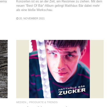
Thema
Konzerten ist es an der Zeit, ein Resümee zu ziehen. Mit dem
neuen “Best Of Bär”-Album gelingt Matthäus Bär dabei mehr
als eine bloße Werkschau.
20. NOVEMBER 2021
READ MORE
MEDIEN
PRODUKTE & TRENDS