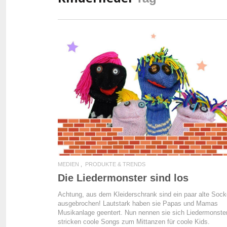
READ MORE
MEDIEN
PRODUKTE & TRENDS
Die Liedermonster sind los
Achtung, aus dem Kleiderschrank sind ein paar alte Soc
ausgebrochen! Lautstark haben sie Papas und Mamas
Musikanlage geentert. Nun nennen sie sich Liedermonste
stricken coole Songs zum Mittanzen für coole Kids.