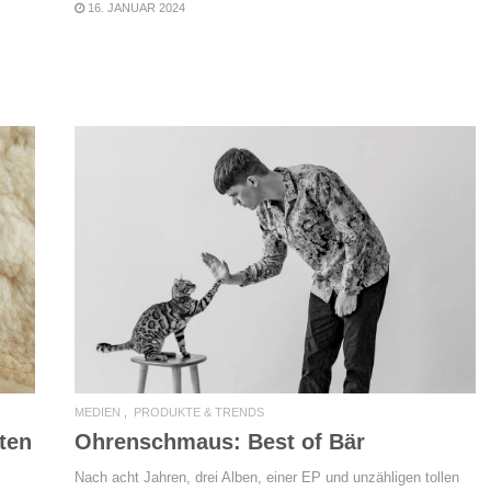
16. JANUAR 2024
READ MORE
MEDIEN
PRODUKTE & TRENDS
ten
Ohrenschmaus: Best of Bär
Nach acht Jahren, drei Alben, einer EP und unzähligen tollen