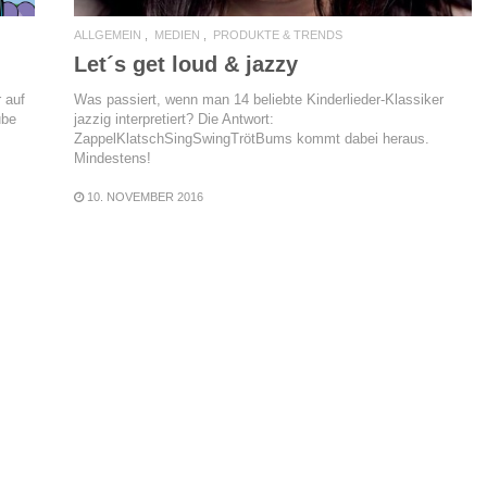
ALLGEMEIN
MEDIEN
PRODUKTE & TRENDS
Let´s get loud & jazzy
Was passiert, wenn man 14 beliebte Kinderlieder-Klassiker
 auf
jazzig interpretiert? Die Antwort:
ube
ZappelKlatschSingSwingTrötBums kommt dabei heraus.
Mindestens!
10. NOVEMBER 2016