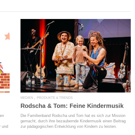
READ MORE
MEDIEN
PRODUKTE & TRENDS
Rodscha & Tom: Feine Kindermusik
Die Familienband Rodscha und Tom hat es sich zur Mission
ken
gemacht, durch ihre bezaubernde Kindermusik einen Beitrag
zur pädagogischen Entwicklung von Kindern zu leisten.
r und