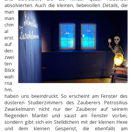
absolvierten.
Auch die kleinen, liebevollen Details, die
man
man
chm
al
erst
auf
den
zwei
ten
Blick
wah
rna
hm,
haben uns beeindruckt. So erscheint am Fenster des
düsteren Studierzimmers des Zauberers Petrosilius
Zwackelmann nicht nur der Zauberer auf seinem
fliegenden Mantel und saust am Fenster vorbei,
sondern gibt sich ein Stelldichein mit der kleinen Hexe
und dem kleinen Gespenst, die ebenfalls am