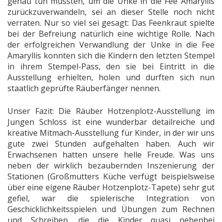
genau tun mussten, um die Unke in die Fee Amaryllis
zurückzuverwandeln, sei an dieser Stelle noch nicht
verraten. Nur so viel sei gesagt: Das Feenkraut spielte
bei der Befreiung natürlich eine wichtige Rolle. Nach
der erfolgreichen Verwandlung der Unke in die Fee
Amaryllis konnten sich die Kindern den letzten Stempel
in ihrem Stempel-Pass, den sie bei Eintritt in die
Ausstellung erhielten, holen und durften sich nun
staatlich geprüfte Räuberfänger nennen.
Unser Fazit: Die Räuber Hotzenplotz-Ausstellung im
Jungen Schloss ist eine wunderbar detailreiche und
kreative Mitmach-Ausstellung für Kinder, in der wir uns
gute zwei Stunden aufgehalten haben. Auch wir
Erwachsenen hatten unsere helle Freude. Was uns
neben der wirklich bezaubernden Inszenierung der
Stationen (Großmutters Küche verfügt beispielsweise
über eine eigene Räuber Hotzenplotz-Tapete) sehr gut
gefiel, war die spielerische Integration von
Geschicklichkeitsspielen und Übungen zum Rechnen
und Schreiben, die die Kinder quasi nebenbei