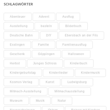
SCHLAGWÖRTER
Abenteuer
Advent
Ausflug
Ausstellung
basteln
Bilderbuch
Deutsche Bahn
DIY
Ebersbach an der Fils
Esslingen
Familie
Familienausflug
Geschenk
Göppingen
Halloween
Herbst
Junges Schloss
Kinderbuch
Kindergeburtstag
Kinderlieder
Kindermusik
Kosmos Verlag
Kunst
Ludwigsburg
Mitmach-Ausstellung
Mitmachausstellung
Museum
Musik
Natur