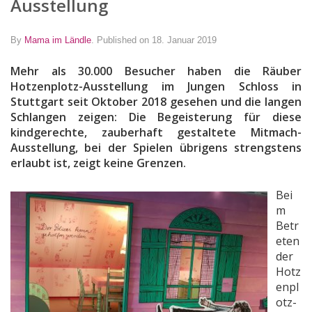
Ausstellung
By
Mama im Ländle
.
Published on 18. Januar 2019
Mehr als 30.000 Besucher haben die Räuber
Hotzenplotz-Ausstellung im Jungen Schloss in
Stuttgart seit Oktober 2018 gesehen und die langen
Schlangen zeigen: Die Begeisterung für diese
kindgerechte, zauberhaft gestaltete Mitmach-
Ausstellung, bei der Spielen übrigens strengstens
erlaubt ist, zeigt keine Grenzen.
Bei
m
Betr
eten
der
Hotz
enpl
otz-