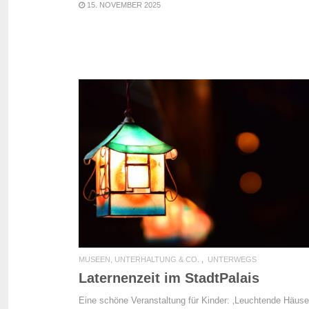
15. NOVEMBER 2025
READ MORE
MUSEEN, UNTERHALTUNG & CO.
UNTERWEGS
Laternenzeit im StadtPalais
Eine schöne Veranstaltung für Kinder: ‚Leuchtende Häuse