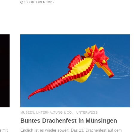
18. OKTOBER 2025
READ MORE
MUSEEN, UNTERHALTUNG & CO.
UNTERWEGS
Buntes Drachenfest in Münsingen
r mit
Endlich ist es wieder soweit: Das 13. Drachenfest auf dem