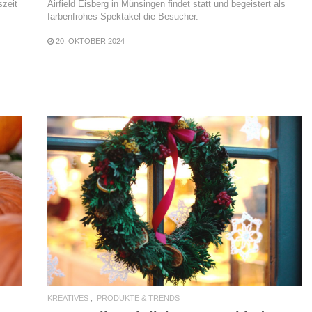
szeit
Airfield Eisberg in Münsingen findet statt und begeistert als
farbenfrohes Spektakel die Besucher.
20. OKTOBER 2024
READ MORE
KREATIVES
PRODUKTE & TRENDS