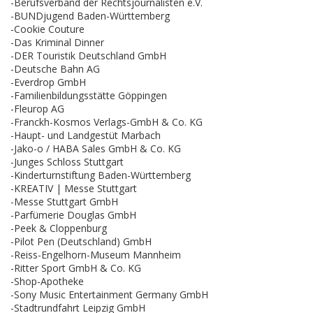
-Berufsverband der Rechtsjournalisten e.V.
-BUNDjugend Baden-Württemberg
-Cookie Couture
-Das Kriminal Dinner
-DER Touristik Deutschland GmbH
-Deutsche Bahn AG
-Everdrop GmbH
-Familienbildungsstätte Göppingen
-Fleurop AG
-Franckh-Kosmos Verlags-GmbH & Co. KG
-Haupt- und Landgestüt Marbach
-Jako-o / HABA Sales GmbH & Co. KG
-Junges Schloss Stuttgart
-Kinderturnstiftung Baden-Württemberg
-KREATIV | Messe Stuttgart
-Messe Stuttgart GmbH
-Parfümerie Douglas GmbH
-Peek & Cloppenburg
-Pilot Pen (Deutschland) GmbH
-Reiss-Engelhorn-Museum Mannheim
-Ritter Sport GmbH & Co. KG
-Shop-Apotheke
-Sony Music Entertainment Germany GmbH
-Stadtrundfahrt Leipzig GmbH