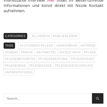
interessante Interview.
Hie
r
findet ihr weiterführende
Informationen und könnt direkt mit Nicole Kontakt
aufnehmen.
CATEGORIES
ALLGEMEIN
FAMILIENLEBEN
TAGS
24-STUNDEN-PFLEGE
ANGEHÖRIGE
ANTRÄGE
DEMENZ
FAMILIE
HILFSMITTEL
NICOLE GRAF
PFLEGE
PFLEGEBEDÜRFTIG
PFLEGEBERATUNG
PFLEGEDIENST
PFLEGEGRAD
PFLEGEKASSE
PFLEGEVERSICHERUNG
UNTERSTÜTZUNG