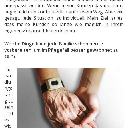
angepasst werden. Wenn meine Kunden das möchten,
begleite ich sie kontinuierlich auf diesem Weg. Aber wie
gesagt, jede Situation ist individuell. Mein Ziel ist es,
dass meine Kunden so lange wie möglich in ihrem
eigenen Zuhause bleiben können.
Welche Dinge kann jede Familie schon heute
vorbereiten, um im Pflegefall besser gewappnet zu
sein?
Um
han
dlu
ngs
fähi
g zu
sein
, ist
es
wic