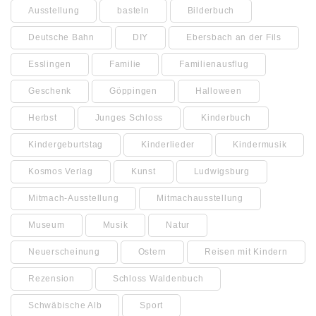
Ausstellung
basteln
Bilderbuch
Deutsche Bahn
DIY
Ebersbach an der Fils
Esslingen
Familie
Familienausflug
Geschenk
Göppingen
Halloween
Herbst
Junges Schloss
Kinderbuch
Kindergeburtstag
Kinderlieder
Kindermusik
Kosmos Verlag
Kunst
Ludwigsburg
Mitmach-Ausstellung
Mitmachausstellung
Museum
Musik
Natur
Neuerscheinung
Ostern
Reisen mit Kindern
Rezension
Schloss Waldenbuch
Schwäbische Alb
Sport