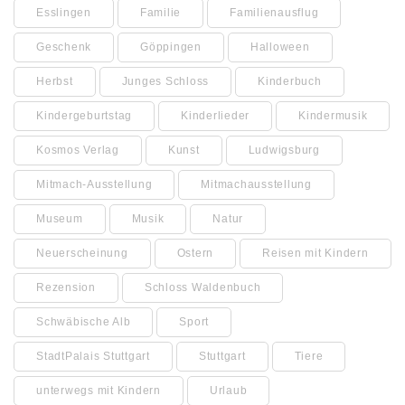
Esslingen
Familie
Familienausflug
Geschenk
Göppingen
Halloween
Herbst
Junges Schloss
Kinderbuch
Kindergeburtstag
Kinderlieder
Kindermusik
Kosmos Verlag
Kunst
Ludwigsburg
Mitmach-Ausstellung
Mitmachausstellung
Museum
Musik
Natur
Neuerscheinung
Ostern
Reisen mit Kindern
Rezension
Schloss Waldenbuch
Schwäbische Alb
Sport
StadtPalais Stuttgart
Stuttgart
Tiere
unterwegs mit Kindern
Urlaub