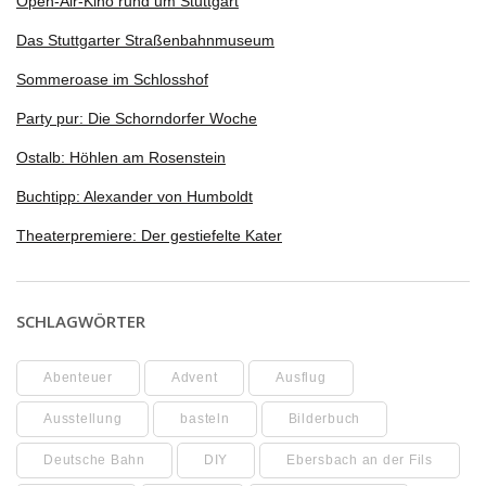
Open-Air-Kino rund um Stuttgart
Das Stuttgarter Straßenbahnmuseum
Sommeroase im Schlosshof
Party pur: Die Schorndorfer Woche
Ostalb: Höhlen am Rosenstein
Buchtipp: Alexander von Humboldt
Theaterpremiere: Der gestiefelte Kater
SCHLAGWÖRTER
Abenteuer
Advent
Ausflug
Ausstellung
basteln
Bilderbuch
Deutsche Bahn
DIY
Ebersbach an der Fils