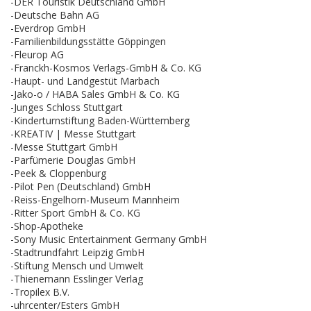
-DER Touristik Deutschland GmbH
-Deutsche Bahn AG
-Everdrop GmbH
-Familienbildungsstätte Göppingen
-Fleurop AG
-Franckh-Kosmos Verlags-GmbH & Co. KG
-Haupt- und Landgestüt Marbach
-Jako-o / HABA Sales GmbH & Co. KG
-Junges Schloss Stuttgart
-Kinderturnstiftung Baden-Württemberg
-KREATIV | Messe Stuttgart
-Messe Stuttgart GmbH
-Parfümerie Douglas GmbH
-Peek & Cloppenburg
-Pilot Pen (Deutschland) GmbH
-Reiss-Engelhorn-Museum Mannheim
-Ritter Sport GmbH & Co. KG
-Shop-Apotheke
-Sony Music Entertainment Germany GmbH
-Stadtrundfahrt Leipzig GmbH
-Stiftung Mensch und Umwelt
-Thienemann Esslinger Verlag
-Tropilex B.V.
-uhrcenter/Esters GmbH