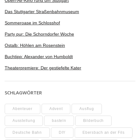
Open-Air-Kino rund um Stuttgart
Das Stuttgarter Straßenbahnmuseum
Sommeroase im Schlosshof
Party pur: Die Schorndorfer Woche
Ostalb: Höhlen am Rosenstein
Buchtipp: Alexander von Humboldt
Theaterpremiere: Der gestiefelte Kater
SCHLAGWÖRTER
Abenteuer
Advent
Ausflug
Ausstellung
basteln
Bilderbuch
Deutsche Bahn
DIY
Ebersbach an der Fils