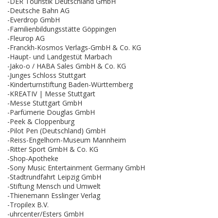
-DER Touristik Deutschland GmbH
-Deutsche Bahn AG
-Everdrop GmbH
-Familienbildungsstätte Göppingen
-Fleurop AG
-Franckh-Kosmos Verlags-GmbH & Co. KG
-Haupt- und Landgestüt Marbach
-Jako-o / HABA Sales GmbH & Co. KG
-Junges Schloss Stuttgart
-Kinderturnstiftung Baden-Württemberg
-KREATIV | Messe Stuttgart
-Messe Stuttgart GmbH
-Parfümerie Douglas GmbH
-Peek & Cloppenburg
-Pilot Pen (Deutschland) GmbH
-Reiss-Engelhorn-Museum Mannheim
-Ritter Sport GmbH & Co. KG
-Shop-Apotheke
-Sony Music Entertainment Germany GmbH
-Stadtrundfahrt Leipzig GmbH
-Stiftung Mensch und Umwelt
-Thienemann Esslinger Verlag
-Tropilex B.V.
-uhrcenter/Esters GmbH