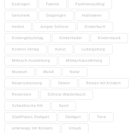
Esslingen
Familie
Familienausflug
Geschenk
Göppingen
Halloween
Herbst
Junges Schloss
Kinderbuch
Kindergeburtstag
Kinderlieder
Kindermusik
Kosmos Verlag
Kunst
Ludwigsburg
Mitmach-Ausstellung
Mitmachausstellung
Museum
Musik
Natur
Neuerscheinung
Ostern
Reisen mit Kindern
Rezension
Schloss Waldenbuch
Schwäbische Alb
Sport
StadtPalais Stuttgart
Stuttgart
Tiere
unterwegs mit Kindern
Urlaub