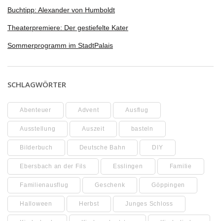
Buchtipp: Alexander von Humboldt
Theaterpremiere: Der gestiefelte Kater
Sommerprogramm im StadtPalais
SCHLAGWÖRTER
Abenteuer
Advent
Ausflug
Ausstellung
Auszeit
basteln
Bilderbuch
Deutsche Bahn
DIY
Ebersbach an der Fils
Esslingen
Familie
Familienausflug
Geschenk
Göppingen
Halloween
Herbst
Junges Schloss