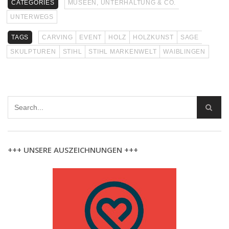
CATEGORIES
MUSEEN, UNTERHALTUNG & CO.
UNTERWEGS
TAGS
CARVING
EVENT
HOLZ
HOLZKUNST
SAGE
SKULPTUREN
STIHL
STIHL MARKENWELT
WAIBLINGEN
+++ UNSERE AUSZEICHNUNGEN +++