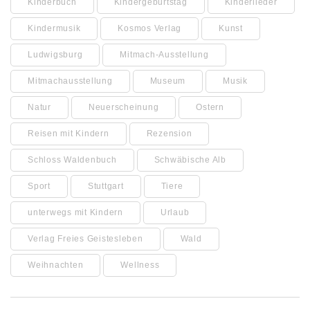
Kinderbuch
Kindergeburtstag
Kinderlieder
Kindermusik
Kosmos Verlag
Kunst
Ludwigsburg
Mitmach-Ausstellung
Mitmachausstellung
Museum
Musik
Natur
Neuerscheinung
Ostern
Reisen mit Kindern
Rezension
Schloss Waldenbuch
Schwäbische Alb
Sport
Stuttgart
Tiere
unterwegs mit Kindern
Urlaub
Verlag Freies Geistesleben
Wald
Weihnachten
Wellness