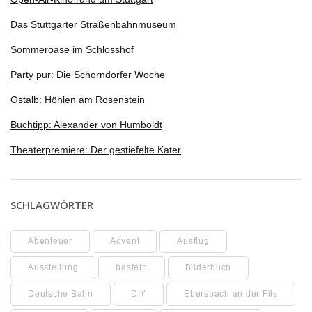
Das Stuttgarter Straßenbahnmuseum
Sommeroase im Schlosshof
Party pur: Die Schorndorfer Woche
Ostalb: Höhlen am Rosenstein
Buchtipp: Alexander von Humboldt
Theaterpremiere: Der gestiefelte Kater
SCHLAGWÖRTER
Abenteuer
Advent
Ausflug
Ausstellung
basteln
Bilderbuch
Deutsche Bahn
DIY
Ebersbach an der Fils