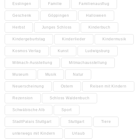
Esslingen
Familie
Familienausflug
Geschenk
Göppingen
Halloween
Herbst
Junges Schloss
Kinderbuch
Kindergeburtstag
Kinderlieder
Kindermusik
Kosmos Verlag
Kunst
Ludwigsburg
Mitmach-Ausstellung
Mitmachausstellung
Museum
Musik
Natur
Neuerscheinung
Ostern
Reisen mit Kindern
Rezension
Schloss Waldenbuch
Schwäbische Alb
Sport
StadtPalais Stuttgart
Stuttgart
Tiere
unterwegs mit Kindern
Urlaub