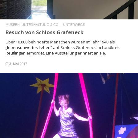
MUSEEN, UNTERHALTUNG & CO.
UNTERWEGS
Besuch von Schloss Grafeneck
Über 10.000 behinderte Menschen wurden im Jahr 1940 als
„lebensunwertes Leben“ auf Schloss Grafeneck im Landkreis
Reutlingen ermordet. Eine Ausstellung erinnert an sie.
3. MAI 2017
READ MORE