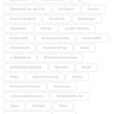
Ebersbach an der Fils
Esslingen
Familie
Familienausflug
Geschenk
Göppingen
Halloween
Herbst
Junges Schloss
Kinderbuch
Kindergeburtstag
Kinderlieder
Kindermusik
Kosmos Verlag
Kunst
Ludwigsburg
Mitmach-Ausstellung
Mitmachausstellung
Museum
Musik
Natur
Neuerscheinung
Ostern
Reisen mit Kindern
Rezension
Schloss Waldenbuch
Schwäbische Alb
Sport
Stuttgart
Tiere