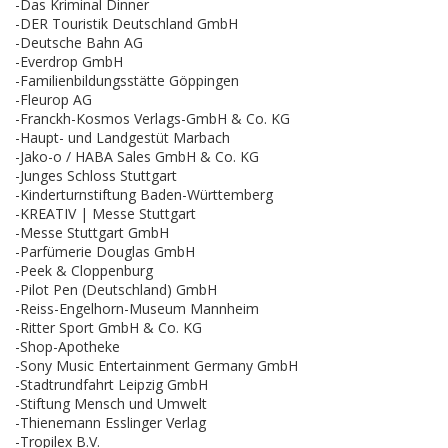
-Das Kriminal Dinner
-DER Touristik Deutschland GmbH
-Deutsche Bahn AG
-Everdrop GmbH
-Familienbildungsstätte Göppingen
-Fleurop AG
-Franckh-Kosmos Verlags-GmbH & Co. KG
-Haupt- und Landgestüt Marbach
-Jako-o / HABA Sales GmbH & Co. KG
-Junges Schloss Stuttgart
-Kinderturnstiftung Baden-Württemberg
-KREATIV | Messe Stuttgart
-Messe Stuttgart GmbH
-Parfümerie Douglas GmbH
-Peek & Cloppenburg
-Pilot Pen (Deutschland) GmbH
-Reiss-Engelhorn-Museum Mannheim
-Ritter Sport GmbH & Co. KG
-Shop-Apotheke
-Sony Music Entertainment Germany GmbH
-Stadtrundfahrt Leipzig GmbH
-Stiftung Mensch und Umwelt
-Thienemann Esslinger Verlag
-Tropilex B.V.