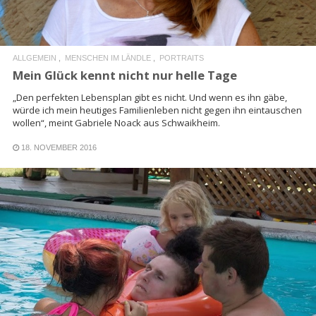
ALLGEMEIN
MENSCHEN IM LÄNDLE
PORTRAITS
Mein Glück kennt nicht nur helle Tage
„Den perfekten Lebensplan gibt es nicht. Und wenn es ihn gäbe,
würde ich mein heutiges Familienleben nicht gegen ihn eintauschen
wollen“, meint Gabriele Noack aus Schwaikheim.
18. NOVEMBER 2016
READ MORE