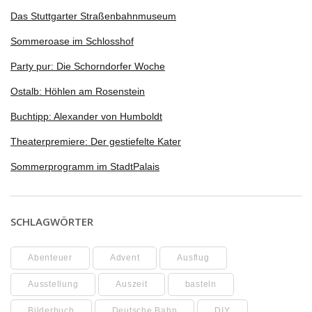
Das Stuttgarter Straßenbahnmuseum
Sommeroase im Schlosshof
Party pur: Die Schorndorfer Woche
Ostalb: Höhlen am Rosenstein
Buchtipp: Alexander von Humboldt
Theaterpremiere: Der gestiefelte Kater
Sommerprogramm im StadtPalais
SCHLAGWÖRTER
Abenteuer
Advent
Ausflug
Ausstellung
Auszeit
basteln
Bilderbuch
Deutsche Bahn
DIY