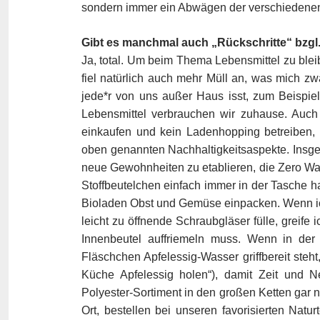
sondern immer ein Abwägen der verschiedene
Gibt es manchmal auch „Rückschritte“ bzgl.
Ja, total. Um beim Thema Lebensmittel zu ble
fiel natürlich auch mehr Müll an, was mich zwa
jede*r von uns außer Haus isst, zum Beispiel
Lebensmittel verbrauchen wir zuhause. Auch 
einkaufen und kein Ladenhopping betreiben, 
oben genannten Nachhaltigkeitsaspekte. Insge
neue Gewohnheiten zu etablieren, die Zero Wast
Stoffbeutelchen einfach immer in der Tasche h
Bioladen Obst und Gemüse einpacken. Wenn ic
leicht zu öffnende Schraubgläser fülle, greife 
Innenbeutel auffriemeln muss. Wenn in de
Fläschchen Apfelessig-Wasser griffbereit steht
Küche Apfelessig holen“), damit Zeit und 
Polyester-Sortiment in den großen Ketten gar 
Ort, bestellen bei unseren favorisierten Nat