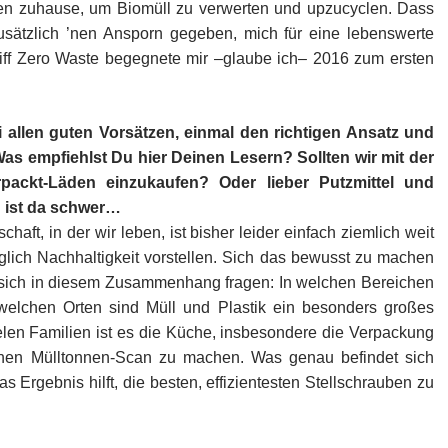
sten zuhause, um Biomüll zu verwerten und upzucyclen. Dass
sätzlich ’nen Ansporn gegeben, mich für eine lebenswerte
riff Zero Waste begegnete mir –glaube ich– 2016 zum ersten
i allen guten Vorsätzen, einmal den richtigen Ansatz und
as empfiehlst Du hier Deinen Lesern? Sollten wir mit der
ackt-Läden einzukaufen? Oder lieber Putzmittel und
g ist da schwer…
aft, in der wir leben, ist bisher leider einfach ziemlich weit
üglich Nachhaltigkeit vorstellen. Sich das bewusst zu machen
sich in diesem Zusammenhang fragen: In welchen Bereichen
elchen Orten sind Müll und Plastik ein besonders großes
elen Familien ist es die Küche, insbesondere die Verpackung
inen Mülltonnen-Scan zu machen. Was genau befindet sich
Ergebnis hilft, die besten, effizientesten Stellschrauben zu