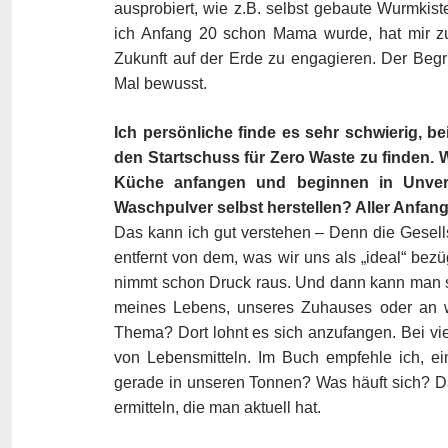
ausprobiert, wie z.B. selbst gebaute Wurmki
ich Anfang 20 schon Mama wurde, hat mir zu
Zukunft auf der Erde zu engagieren. Der Beg
Mal bewusst.
Ich persönliche finde es sehr schwierig, be
den Startschuss für Zero Waste zu finden. W
Küche anfangen und beginnen in Unverp
Waschpulver selbst herstellen? Aller Anfan
Das kann ich gut verstehen – Denn die Gesellsch
entfernt von dem, was wir uns als „ideal“ bez
nimmt schon Druck raus. Und dann kann man 
meines Lebens, unseres Zuhauses oder an w
Thema? Dort lohnt es sich anzufangen. Bei vi
von Lebensmitteln. Im Buch empfehle ich, e
gerade in unseren Tonnen? Was häuft sich? Das 
ermitteln, die man aktuell hat.