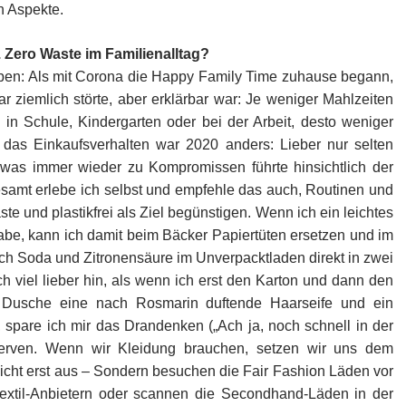
n Aspekte.
 Zero Waste im Familienalltag?
iben: Als mit Corona die Happy Family Time zuhause begann,
r ziemlich störte, aber erklärbar war: Je weniger Mahlzeiten
 in Schule, Kindergarten oder bei der Arbeit, desto weniger
das Einkaufsverhalten war 2020 anders: Lieber nur selten
was immer wieder zu Kompromissen führte hinsichtlich der
samt erlebe ich selbst und empfehle das auch, Routinen und
e und plastikfrei als Ziel begünstigen. Wenn ich ein leichtes
abe, kann ich damit beim Bäcker Papiertüten ersetzen und im
h Soda und Zitronensäure im Unverpacktladen direkt in zwei
ich viel lieber hin, als wenn ich erst den Karton und dann den
r Dusche eine nach Rosmarin duftende Haarseife und ein
, spare ich mir das Drandenken („Ach ja, noch schnell in der
Nerven. Wenn wir Kleidung brauchen, setzen wir uns dem
nicht erst aus – Sondern besuchen die Fair Fashion Läden vor
urtextil-Anbietern oder scannen die Secondhand-Läden in der