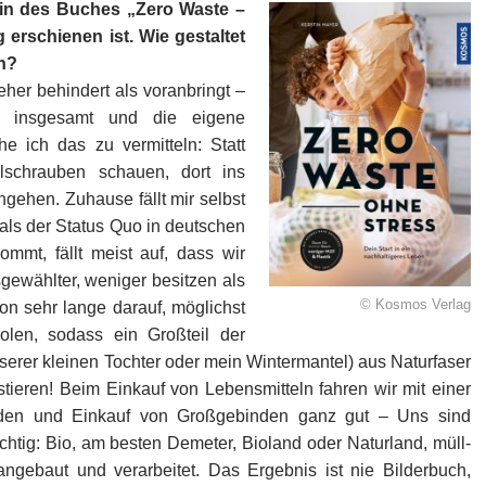
rin des Buches „Zero Waste –
 erschienen ist. Wie gestaltet
en?
eher behindert als voranbringt –
il insgesamt und die eigene
e ich das zu vermitteln: Statt
ellschrauben schauen, dort ins
ngehen. Zuhause fällt mir selbst
st als der Status Quo in deutschen
mt, fällt meist auf, dass wir
sgewählter, weniger besitzen als
© Kosmos Verlag
n sehr lange darauf, möglichst
olen, sodass ein Großteil der
serer kleinen Tochter oder mein Wintermantel) aus Naturfaser
tieren! Beim Einkauf von Lebensmitteln fahren wir mit einer
laden und Einkauf von Großgebinden ganz gut – Uns sind
htig: Bio, am besten Demeter, Bioland oder Naturland, müll-
 angebaut und verarbeitet. Das Ergebnis ist nie Bilderbuch,