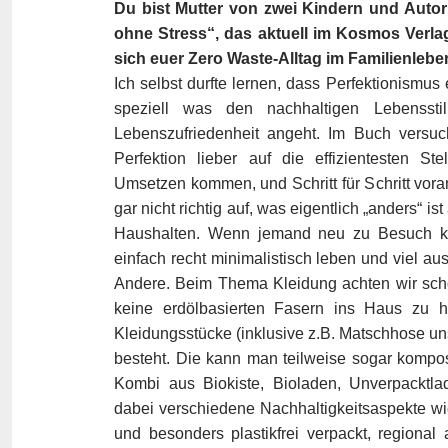
Du bist Mutter von zwei Kindern und Auto
ohne Stress“, das aktuell im Kosmos Verlag
sich euer Zero Waste-Alltag im Familienleb
Ich selbst durfte lernen, dass Perfektionismus 
speziell was den nachhaltigen Lebensst
Lebenszufriedenheit angeht. Im Buch versuch
Perfektion lieber auf die effizientesten St
Umsetzen kommen, und Schritt für Schritt vora
gar nicht richtig auf, was eigentlich „anders“ i
Haushalten. Wenn jemand neu zu Besuch kom
einfach recht minimalistisch leben und viel au
Andere. Beim Thema Kleidung achten wir scho
keine erdölbasierten Fasern ins Haus zu h
Kleidungsstücke (inklusive z.B. Matschhose un
besteht. Die kann man teilweise sogar kompos
Kombi aus Biokiste, Bioladen, Unverpackt
dabei verschiedene Nachhaltigkeitsaspekte wic
und besonders plastikfrei verpackt, regional