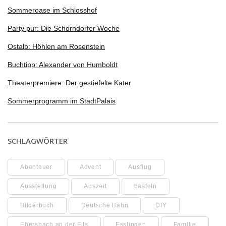
Sommeroase im Schlosshof
Party pur: Die Schorndorfer Woche
Ostalb: Höhlen am Rosenstein
Buchtipp: Alexander von Humboldt
Theaterpremiere: Der gestiefelte Kater
Sommerprogramm im StadtPalais
SCHLAGWÖRTER
Abenteuer
Advent
Ausflug
Ausstellung
Auszeit
basteln
Bilderbuch
Deutsche Bahn
DIY
Ebersbach an der Fils
Esslingen
Familie