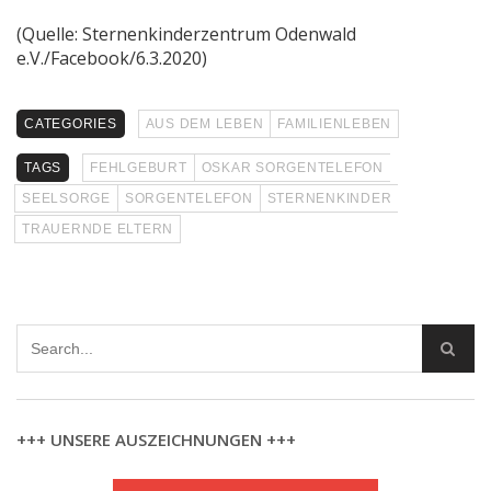
(Quelle: Sternenkinderzentrum Odenwald
e.V./Facebook/6.3.2020)
CATEGORIES
AUS DEM LEBEN
FAMILIENLEBEN
TAGS
FEHLGEBURT
OSKAR SORGENTELEFON
SEELSORGE
SORGENTELEFON
STERNENKINDER
TRAUERNDE ELTERN
+++ UNSERE AUSZEICHNUNGEN +++