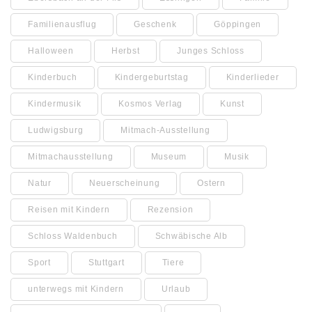
Familienausflug
Geschenk
Göppingen
Halloween
Herbst
Junges Schloss
Kinderbuch
Kindergeburtstag
Kinderlieder
Kindermusik
Kosmos Verlag
Kunst
Ludwigsburg
Mitmach-Ausstellung
Mitmachausstellung
Museum
Musik
Natur
Neuerscheinung
Ostern
Reisen mit Kindern
Rezension
Schloss Waldenbuch
Schwäbische Alb
Sport
Stuttgart
Tiere
unterwegs mit Kindern
Urlaub