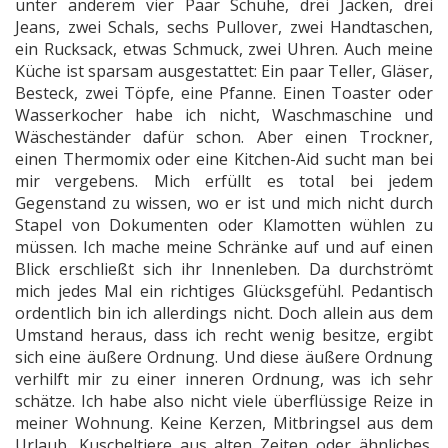
unter anderem vier Paar Schuhe, drei Jacken, drei
Jeans, zwei Schals, sechs Pullover, zwei Handtaschen,
ein Rucksack, etwas Schmuck, zwei Uhren. Auch meine
Küche ist sparsam ausgestattet: Ein paar Teller, Gläser,
Besteck, zwei Töpfe, eine Pfanne. Einen Toaster oder
Wasserkocher habe ich nicht, Waschmaschine und
Wäscheständer dafür schon. Aber einen Trockner,
einen Thermomix oder eine Kitchen-Aid sucht man bei
mir vergebens. Mich erfüllt es total bei jedem
Gegenstand zu wissen, wo er ist und mich nicht durch
Stapel von Dokumenten oder Klamotten wühlen zu
müssen. Ich mache meine Schränke auf und auf einen
Blick erschließt sich ihr Innenleben. Da durchströmt
mich jedes Mal ein richtiges Glücksgefühl. Pedantisch
ordentlich bin ich allerdings nicht. Doch allein aus dem
Umstand heraus, dass ich recht wenig besitze, ergibt
sich eine äußere Ordnung. Und diese äußere Ordnung
verhilft mir zu einer inneren Ordnung, was ich sehr
schätze. Ich habe also nicht viele überflüssige Reize in
meiner Wohnung. Keine Kerzen, Mitbringsel aus dem
Urlaub, Kuscheltiere aus alten Zeiten oder ähnliches.