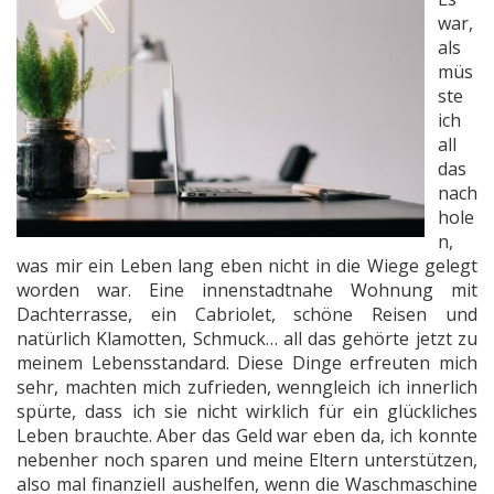
war,
als
müs
ste
ich
all
das
nach
hole
n,
was mir ein Leben lang eben nicht in die Wiege gelegt
worden war. Eine innenstadtnahe Wohnung mit
Dachterrasse, ein Cabriolet, schöne Reisen und
natürlich Klamotten, Schmuck… all das gehörte jetzt zu
meinem Lebensstandard. Diese Dinge erfreuten mich
sehr, machten mich zufrieden, wenngleich ich innerlich
spürte, dass ich sie nicht wirklich für ein glückliches
Leben brauchte. Aber das Geld war eben da, ich konnte
nebenher noch sparen und meine Eltern unterstützen,
also mal finanziell aushelfen, wenn die Waschmaschine