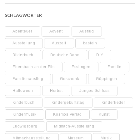
SCHLAGWÖRTER
Abenteuer
Advent
Ausflug
Ausstellung
Auszeit
basteln
Bilderbuch
Deutsche Bahn
DIY
Ebersbach an der Fils
Esslingen
Familie
Familienausflug
Geschenk
Göppingen
Halloween
Herbst
Junges Schloss
Kinderbuch
Kindergeburtstag
Kinderlieder
Kindermusik
Kosmos Verlag
Kunst
Ludwigsburg
Mitmach-Ausstellung
Mitmachausstellung
Museum
Musik