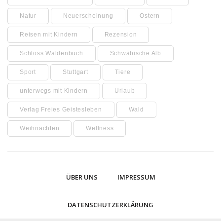
Natur
Neuerscheinung
Ostern
Reisen mit Kindern
Rezension
Schloss Waldenbuch
Schwäbische Alb
Sport
Stuttgart
Tiere
unterwegs mit Kindern
Urlaub
Verlag Freies Geistesleben
Wald
Weihnachten
Wellness
ÜBER UNS
IMPRESSUM
DATENSCHUTZERKLÄRUNG