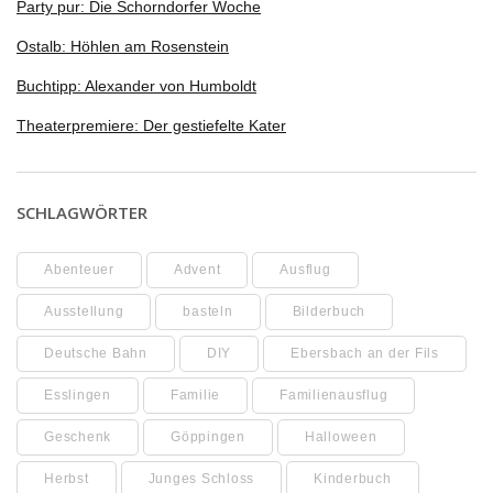
Party pur: Die Schorndorfer Woche
Ostalb: Höhlen am Rosenstein
Buchtipp: Alexander von Humboldt
Theaterpremiere: Der gestiefelte Kater
SCHLAGWÖRTER
Abenteuer
Advent
Ausflug
Ausstellung
basteln
Bilderbuch
Deutsche Bahn
DIY
Ebersbach an der Fils
Esslingen
Familie
Familienausflug
Geschenk
Göppingen
Halloween
Herbst
Junges Schloss
Kinderbuch