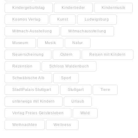
Kindergeburtstag
Kinderlieder
Kindermusik
Kosmos Verlag
Kunst
Ludwigsburg
Mitmach-Ausstellung
Mitmachausstellung
Museum
Musik
Natur
Neuerscheinung
Ostern
Reisen mit Kindern
Rezension
Schloss Waldenbuch
Schwäbische Alb
Sport
StadtPalais Stuttgart
Stuttgart
Tiere
unterwegs mit Kindern
Urlaub
Verlag Freies Geistesleben
Wald
Weihnachten
Wellness