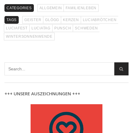
CATEGORIES
ALLGEMEIN
FAMILIENLEBEN
TAGS
GEISTER
GLÖGG
KERZEN
LUCIABRÖTCHEN
LUCIAFEST
LUCIATAG
PUNSCH
SCHWEDEN
WINTERSONNENWENDE
+++ UNSERE AUSZEICHNUNGEN +++