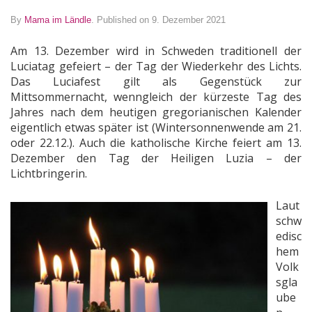
By
Mama im Ländle
.
Published on 9. Dezember 2021
Am 13. Dezember wird in Schweden traditionell der
Luciatag gefeiert – der Tag der Wiederkehr des Lichts.
Das Luciafest gilt als Gegenstück zur
Mittsommernacht, wenngleich der kürzeste Tag des
Jahres nach dem heutigen gregorianischen Kalender
eigentlich etwas später ist (Wintersonnenwende am 21.
oder 22.12.). Auch die katholische Kirche feiert am 13.
Dezember den Tag der Heiligen Luzia – der
Lichtbringerin.
Laut
schw
edisc
hem
Volk
sgla
ube