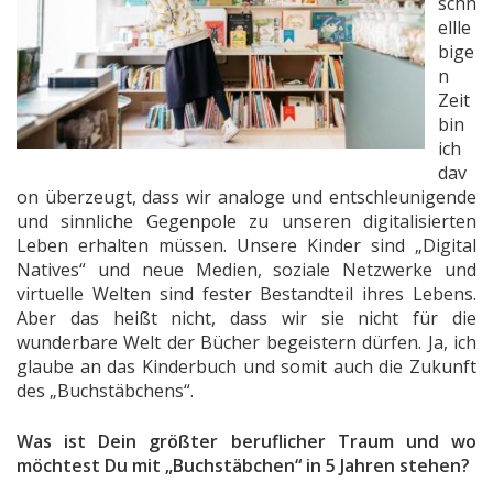
schn
ellle
bige
n
Zeit
bin
ich
dav
on überzeugt, dass wir analoge und entschleunigende
und sinnliche Gegenpole zu unseren digitalisierten
Leben erhalten müssen. Unsere Kinder sind „Digital
Natives“ und neue Medien, soziale Netzwerke und
virtuelle Welten sind fester Bestandteil ihres Lebens.
Aber das heißt nicht, dass wir sie nicht für die
wunderbare Welt der Bücher begeistern dürfen. Ja, ich
glaube an das Kinderbuch und somit auch die Zukunft
des „Buchstäbchens“.
Was ist Dein größter beruflicher Traum und wo
möchtest Du mit „Buchstäbchen“ in 5 Jahren stehen?