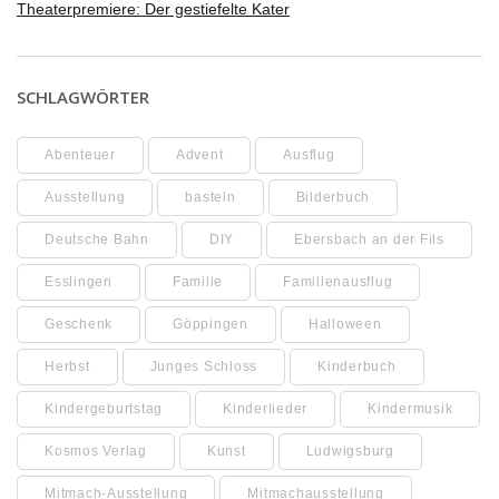
Theaterpremiere: Der gestiefelte Kater
SCHLAGWÖRTER
Abenteuer
Advent
Ausflug
Ausstellung
basteln
Bilderbuch
Deutsche Bahn
DIY
Ebersbach an der Fils
Esslingen
Familie
Familienausflug
Geschenk
Göppingen
Halloween
Herbst
Junges Schloss
Kinderbuch
Kindergeburtstag
Kinderlieder
Kindermusik
Kosmos Verlag
Kunst
Ludwigsburg
Mitmach-Ausstellung
Mitmachausstellung