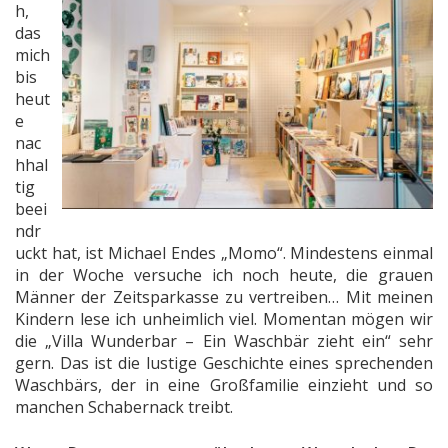
h,
das
mich
bis
heut
e
nac
hhal
tig
beei
ndr
uckt hat, ist Michael Endes „Momo“. Mindestens einmal
in der Woche versuche ich noch heute, die grauen
Männer der Zeitsparkasse zu vertreiben… Mit meinen
Kindern lese ich unheimlich viel. Momentan mögen wir
die „Villa Wunderbar – Ein Waschbär zieht ein“ sehr
gern. Das ist die lustige Geschichte eines sprechenden
Waschbärs, der in eine Großfamilie einzieht und so
manchen Schabernack treibt.