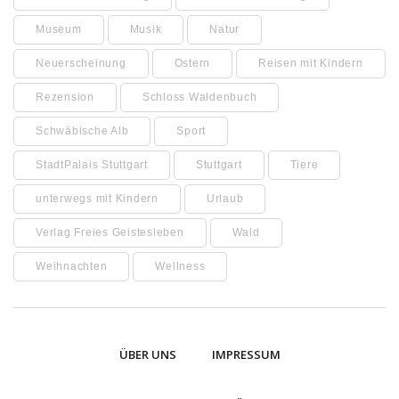
Museum
Musik
Natur
Neuerscheinung
Ostern
Reisen mit Kindern
Rezension
Schloss Waldenbuch
Schwäbische Alb
Sport
StadtPalais Stuttgart
Stuttgart
Tiere
unterwegs mit Kindern
Urlaub
Verlag Freies Geistesleben
Wald
Weihnachten
Wellness
ÜBER UNS
IMPRESSUM