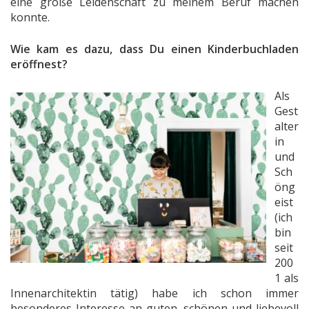
eine große Leidenschaft zu meinem Beruf machen
konnte.
Wie kam es dazu, dass Du einen Kinderbuchladen
eröffnest?
Als
Gest
alter
in
und
Sch
öng
eist
(ich
bin
seit
200
1 als
Innenarchitektin tätig) habe ich schon immer
besonderes Interesse an guten, schönen und liebevoll