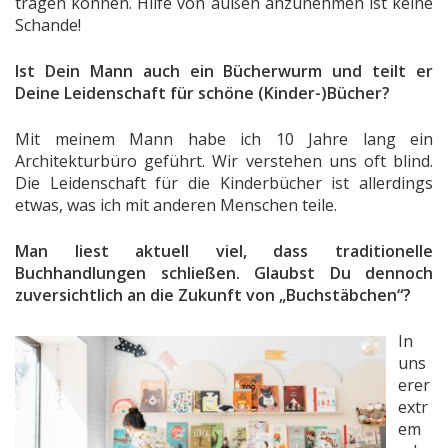
tragen können. Hilfe von außen anzunehmen ist keine
Schande!
Ist Dein Mann auch ein Bücherwurm und teilt er
Deine Leidenschaft für schöne (Kinder-)Bücher?
Mit meinem Mann habe ich 10 Jahre lang ein
Architekturbüro geführt. Wir verstehen uns oft blind.
Die Leidenschaft für die Kinderbücher ist allerdings
etwas, was ich mit anderen Menschen teile.
Man liest aktuell viel, dass traditionelle
Buchhandlungen schließen. Glaubst Du dennoch
zuversichtlich an die Zukunft von „Buchstäbchen“?
In
uns
erer
extr
em