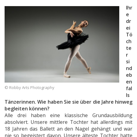
Ihr
e
dr
ei
Tö
ch
te
r
si
nd
eb
en
© Robby Arts Photography
fal
ls
Tänzerinnen. Wie haben Sie sie über die Jahre hinweg
begleiten können?
Alle drei haben eine klassische Grundausbildung
absolviert. Unsere mittlere Tochter hat allerdings mit
18 Jahren das Ballett an den Nagel gehängt und war
nie so begeistert davon. Unsere älteste Tochter hatte