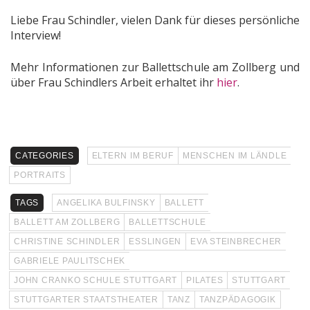
Liebe Frau Schindler, vielen Dank für dieses persönliche
Interview!
Mehr Informationen zur Ballettschule am Zollberg und
über Frau Schindlers Arbeit erhaltet ihr
hier
.
CATEGORIES
ELTERN IM BERUF
MENSCHEN IM LÄNDLE
PORTRAITS
TAGS
ANGELIKA BULFINSKY
BALLETT
BALLETT AM ZOLLBERG
BALLETTSCHULE
CHRISTINE SCHINDLER
ESSLINGEN
EVA STEINBRECHER
GABRIELE PAULITSCHEK
JOHN CRANKO SCHULE STUTTGART
PILATES
STUTTGART
STUTTGARTER STAATSTHEATER
TANZ
TANZPÄDAGOGIK