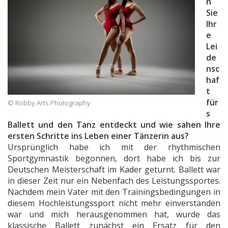
n
Sie
Ihr
e
Lei
de
nsc
haf
t
für
© Robby Arts Photography
s
Ballett und den Tanz entdeckt und wie sahen Ihre
ersten Schritte ins Leben einer Tänzerin aus?
Ursprünglich habe ich mit der rhythmischen
Sportgymnastik begonnen, dort habe ich bis zur
Deutschen Meisterschaft im Kader geturnt. Ballett war
in dieser Zeit nur ein Nebenfach des Leistungssportes.
Nachdem mein Vater mit den Trainingsbedingungen in
diesem Hochleistungssport nicht mehr einverstanden
war und mich herausgenommen hat, wurde das
klassische Ballett zunächst ein Ersatz für den