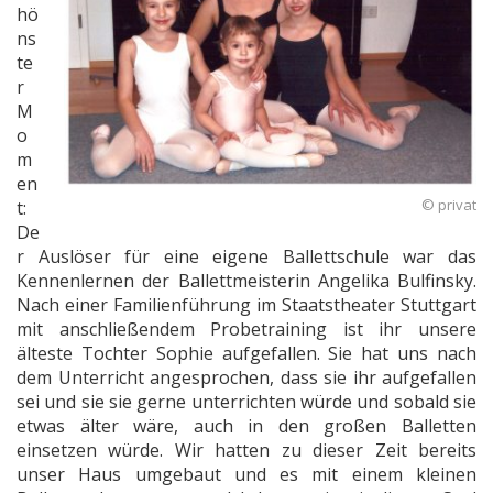
hö
ns
te
r
M
o
m
en
© privat
t:
De
r Auslöser für eine eigene Ballettschule war das
Kennenlernen der Ballettmeisterin Angelika Bulfinsky.
Nach einer Familienführung im Staatstheater Stuttgart
mit anschließendem Probetraining ist ihr unsere
älteste Tochter Sophie aufgefallen. Sie hat uns nach
dem Unterricht angesprochen, dass sie ihr aufgefallen
sei und sie sie gerne unterrichten würde und sobald sie
etwas älter wäre, auch in den großen Balletten
einsetzen würde. Wir hatten zu dieser Zeit bereits
unser Haus umgebaut und es mit einem kleinen