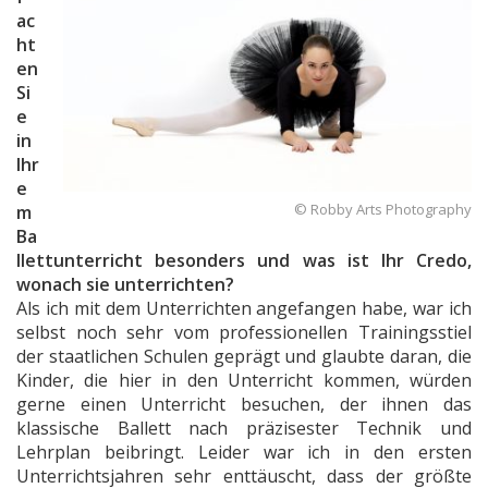
ac
ht
en
Si
e
in
Ihr
e
© Robby Arts Photography
m
Ba
llettunterricht besonders und was ist Ihr Credo,
wonach sie unterrichten?
Als ich mit dem Unterrichten angefangen habe, war ich
selbst noch sehr vom professionellen Trainingsstiel
der staatlichen Schulen geprägt und glaubte daran, die
Kinder, die hier in den Unterricht kommen, würden
gerne einen Unterricht besuchen, der ihnen das
klassische Ballett nach präzisester Technik und
Lehrplan beibringt. Leider war ich in den ersten
Unterrichtsjahren sehr enttäuscht, dass der größte