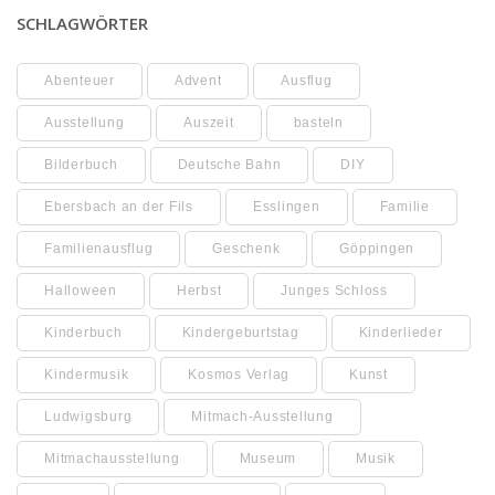
SCHLAGWÖRTER
Abenteuer
Advent
Ausflug
Ausstellung
Auszeit
basteln
Bilderbuch
Deutsche Bahn
DIY
Ebersbach an der Fils
Esslingen
Familie
Familienausflug
Geschenk
Göppingen
Halloween
Herbst
Junges Schloss
Kinderbuch
Kindergeburtstag
Kinderlieder
Kindermusik
Kosmos Verlag
Kunst
Ludwigsburg
Mitmach-Ausstellung
Mitmachausstellung
Museum
Musik