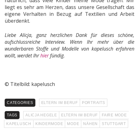
natürlich, dass viele Kinder meine Mode tragen. Mir
liegt es sehr am Herzen, dass unsere Gesellschaft das
eigene Verhalten in Bezug auf Textilien und Arbeit
überdenkt.
Liebe Alicja, ganz herzlichen Dank für dieses schöne,
aufschlussreiche Interview. Wenn Ihr mehr über die
wunderbaren Stoffe und Modelle von kapelusch erfahren
wollt, werdet Ihr
hier
fündig.
© Titelbild: kapelusch
CATEGORIES
ELTERN IM BERUF
PORTRAITS
TAGS
ALICJA HEGELE
ELTERN IM BERUF
FAIRE MODE
KAPELUSCH
KINDERMODE
MODE
NÄHEN
STUTTGART