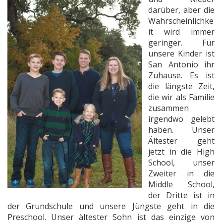
darüber, aber die
Wahrscheinlichke
it wird immer
geringer. Für
unsere Kinder ist
San Antonio ihr
Zuhause. Es ist
die längste Zeit,
die wir als Familie
zusammen
irgendwo gelebt
haben. Unser
Ältester geht
jetzt in die High
School, unser
Zweiter in die
Middle School,
der Dritte ist in
der Grundschule und unsere Jüngste geht in die
Preschool. Unser ältester Sohn ist das einzige von