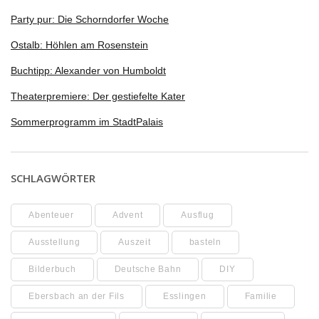
Party pur: Die Schorndorfer Woche
Ostalb: Höhlen am Rosenstein
Buchtipp: Alexander von Humboldt
Theaterpremiere: Der gestiefelte Kater
Sommerprogramm im StadtPalais
SCHLAGWÖRTER
Abenteuer
Advent
Ausflug
Ausstellung
Auszeit
basteln
Bilderbuch
Deutsche Bahn
DIY
Ebersbach an der Fils
Esslingen
Familie