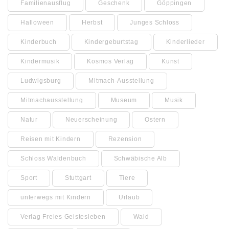
Familienausflug
Geschenk
Göppingen
Halloween
Herbst
Junges Schloss
Kinderbuch
Kindergeburtstag
Kinderlieder
Kindermusik
Kosmos Verlag
Kunst
Ludwigsburg
Mitmach-Ausstellung
Mitmachausstellung
Museum
Musik
Natur
Neuerscheinung
Ostern
Reisen mit Kindern
Rezension
Schloss Waldenbuch
Schwäbische Alb
Sport
Stuttgart
Tiere
unterwegs mit Kindern
Urlaub
Verlag Freies Geistesleben
Wald