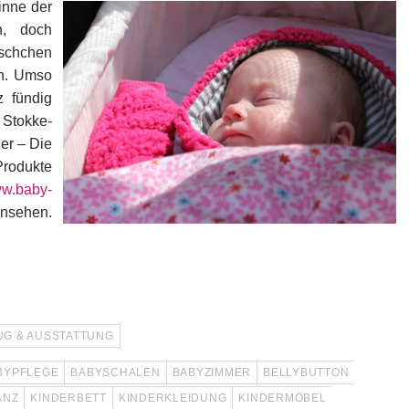
inne der
n, doch
schchen
an. Umso
z fündig
 Stokke-
er – Die
Produkte
w.baby-
insehen.
UG & AUSSTATTUNG
BYPFLEGE
BABYSCHALEN
BABYZIMMER
BELLYBUTTON
ANZ
KINDERBETT
KINDERKLEIDUNG
KINDERMÖBEL