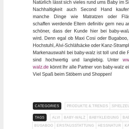
Natürlich lässt sich vieles rund ums Baby im S
Nachhaltigkeit auch Second Hand kaufe
manche Dinge wie Matratzen oder Flä
schaffen werdende Eltern definitiv gern neu 
schöner, dass der Kunde hier bei baby-wal
wird. Denn egal ob Maxi Cosi oder Bugaboo,
Hochstuhl, Alvi-Schläfsäcke oder Kanz-Strampl
Markenauswahl bei baby-walz ist toll und die 
sind hochwertig und langlebig. Unter
ww
walz.de
könnt Ihr alle Partner von baby-walz e
Viel Spaß beim Stöbern und Shoppen!
CATEGORIES
PRODUKTE & TRENDS
SPIELZE
TAGS
ALVI
BABY-WALZ
BABYKLEIDUNG
BA
BUGABOO
ERSTAUSSTATTUNG
HESSNATUR
K