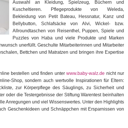
Auswahl an Kleidung, Spielzeug, Büchern und
Kuscheltieren. Pflegeprodukte von Weleda,
Bekleidung von Petit Bateau, Hessnatur, Kanz und
Bellybutton, Schlafsäcke von Alvi, Wickel- bzw.
Allroundtaschen von Reisenthel, Puppen, Spiele und
Puzzles von Haba und viele Produkte und Marken
unsch unerfüllt. Geschulte Mitarbeiterinnen und Mitarbeiter
yschalen, Bettchen und Matratzen und bringen ihre Expertise
line bestellen und finden unter
www.baby-walz.de
nicht nur
ine-Shop, sondern auch wertvolle Inspirationen für Eltern:
ckliste, zur Körperpflege des Säuglings, zu Sicherheit und
r oder die Testergebnisse der Stiftung Warentest beinhalten
 tolle Anregungen und viel Wissenswertes. Unter den Highlights
auch Geschenkideen und Schnäppchen mit Ersparnissen von