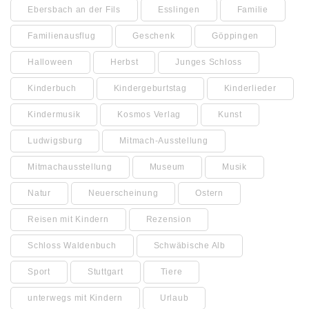
Ebersbach an der Fils
Esslingen
Familie
Familienausflug
Geschenk
Göppingen
Halloween
Herbst
Junges Schloss
Kinderbuch
Kindergeburtstag
Kinderlieder
Kindermusik
Kosmos Verlag
Kunst
Ludwigsburg
Mitmach-Ausstellung
Mitmachausstellung
Museum
Musik
Natur
Neuerscheinung
Ostern
Reisen mit Kindern
Rezension
Schloss Waldenbuch
Schwäbische Alb
Sport
Stuttgart
Tiere
unterwegs mit Kindern
Urlaub