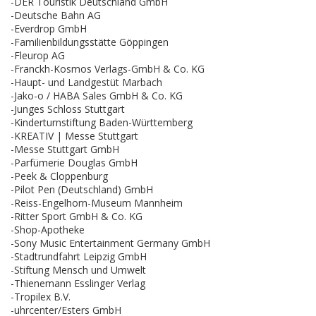
-DER Touristik Deutschland GmbH
-Deutsche Bahn AG
-Everdrop GmbH
-Familienbildungsstätte Göppingen
-Fleurop AG
-Franckh-Kosmos Verlags-GmbH & Co. KG
-Haupt- und Landgestüt Marbach
-Jako-o / HABA Sales GmbH & Co. KG
-Junges Schloss Stuttgart
-Kinderturnstiftung Baden-Württemberg
-KREATIV | Messe Stuttgart
-Messe Stuttgart GmbH
-Parfümerie Douglas GmbH
-Peek & Cloppenburg
-Pilot Pen (Deutschland) GmbH
-Reiss-Engelhorn-Museum Mannheim
-Ritter Sport GmbH & Co. KG
-Shop-Apotheke
-Sony Music Entertainment Germany GmbH
-Stadtrundfahrt Leipzig GmbH
-Stiftung Mensch und Umwelt
-Thienemann Esslinger Verlag
-Tropilex B.V.
-uhrcenter/Esters GmbH