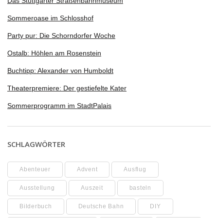
Das Stuttgarter Straßenbahnmuseum
Sommeroase im Schlosshof
Party pur: Die Schorndorfer Woche
Ostalb: Höhlen am Rosenstein
Buchtipp: Alexander von Humboldt
Theaterpremiere: Der gestiefelte Kater
Sommerprogramm im StadtPalais
SCHLAGWÖRTER
Abenteuer
Advent
Ausflug
Ausstellung
Auszeit
basteln
Bilderbuch
Deutsche Bahn
DIY