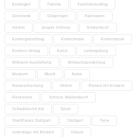
Esslingen
Familie
Familienausflug
Geschenk
Göppingen
Halloween
Herbst
Junges Schloss
Kinderbuch
Kindergeburtstag
Kinderlieder
Kindermusik
Kosmos Verlag
Kunst
Ludwigsburg
Mitmach-Ausstellung
Mitmachausstellung
Museum
Musik
Natur
Neuerscheinung
Ostern
Reisen mit Kindern
Rezension
Schloss Waldenbuch
Schwäbische Alb
Sport
StadtPalais Stuttgart
Stuttgart
Tiere
unterwegs mit Kindern
Urlaub