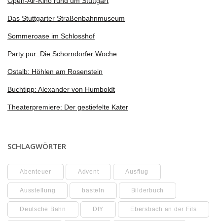
Open-Air-Kino rund um Stuttgart
Das Stuttgarter Straßenbahnmuseum
Sommeroase im Schlosshof
Party pur: Die Schorndorfer Woche
Ostalb: Höhlen am Rosenstein
Buchtipp: Alexander von Humboldt
Theaterpremiere: Der gestiefelte Kater
SCHLAGWÖRTER
Abenteuer
Advent
Ausflug
Ausstellung
basteln
Bilderbuch
Deutsche Bahn
DIY
Ebersbach an der Fils