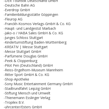
-DER Touristik Deutschland GmbH
-Deutsche Bahn AG
-Everdrop GmbH
-Familienbildungsstätte Göppingen
-Fleurop AG
-Franckh-Kosmos Verlags-GmbH & Co. KG
-Haupt- und Landgestüt Marbach
-Jako-o / HABA Sales GmbH & Co. KG
-Junges Schloss Stuttgart
-Kinderturnstiftung Baden-Württemberg
-KREATIV | Messe Stuttgart
-Messe Stuttgart GmbH
-Parfümerie Douglas GmbH
-Peek & Cloppenburg
-Pilot Pen (Deutschland) GmbH
-Reiss-Engelhorn-Museum Mannheim
-Ritter Sport GmbH & Co. KG
-Shop-Apotheke
-Sony Music Entertainment Germany GmbH
-Stadtrundfahrt Leipzig GmbH
-Stiftung Mensch und Umwelt
-Thienemann Esslinger Verlag
-Tropilex B.V.
-uhrcenter/Esters GmbH