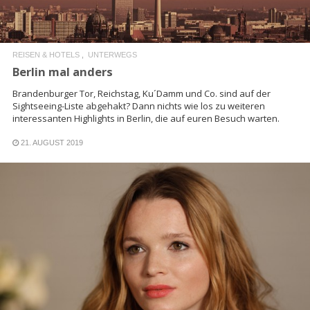
REISEN & HOTELS
UNTERWEGS
Berlin mal anders
Brandenburger Tor, Reichstag, Ku´Damm und Co. sind auf der
Sightseeing-Liste abgehakt? Dann nichts wie los zu weiteren
interessanten Highlights in Berlin, die auf euren Besuch warten.
21. AUGUST 2019
READ MORE