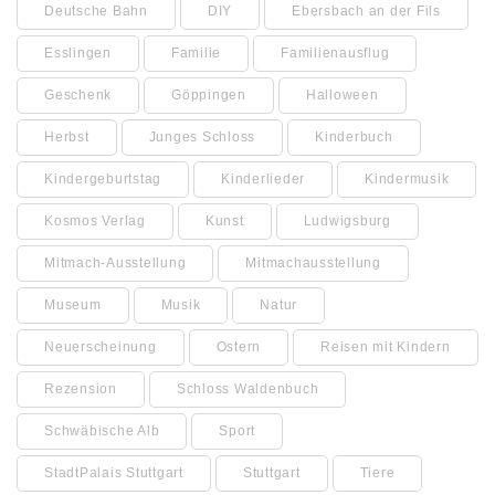
Deutsche Bahn
DIY
Ebersbach an der Fils
Esslingen
Familie
Familienausflug
Geschenk
Göppingen
Halloween
Herbst
Junges Schloss
Kinderbuch
Kindergeburtstag
Kinderlieder
Kindermusik
Kosmos Verlag
Kunst
Ludwigsburg
Mitmach-Ausstellung
Mitmachausstellung
Museum
Musik
Natur
Neuerscheinung
Ostern
Reisen mit Kindern
Rezension
Schloss Waldenbuch
Schwäbische Alb
Sport
StadtPalais Stuttgart
Stuttgart
Tiere