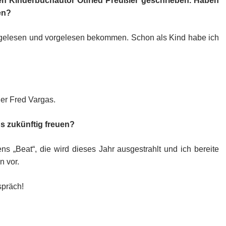
n Kinderbuchautor Otfried Preußler geschrieben. Haben
gen?
ne gelesen und vorgelesen bekommen. Schon als Kind habe ich
der Fred Vargas.
ns zukünftig freuen?
s „Beat“, die wird dieses Jahr ausgestrahlt und ich bereite
n vor.
spräch!