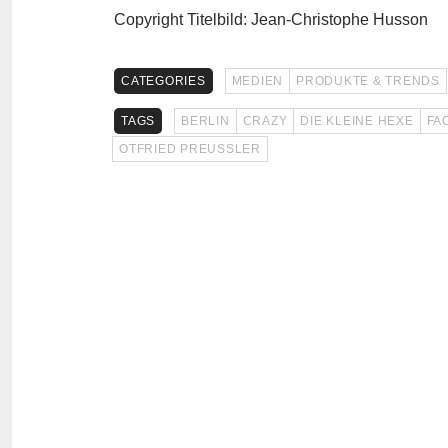
Copyright Titelbild: Jean-Christophe Husson
CATEGORIES
MEDIEN
PRODUKTE & TRENDS
TAGS
BERLIN
CRAZY
DIE KLEINE HEXE
FA
OTFRIED PREUSSLER