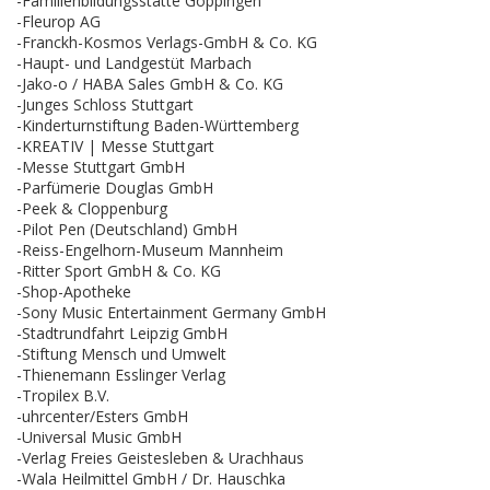
-Familienbildungsstätte Göppingen
-Fleurop AG
-Franckh-Kosmos Verlags-GmbH & Co. KG
-Haupt- und Landgestüt Marbach
-Jako-o / HABA Sales GmbH & Co. KG
-Junges Schloss Stuttgart
-Kinderturnstiftung Baden-Württemberg
-KREATIV | Messe Stuttgart
-Messe Stuttgart GmbH
-Parfümerie Douglas GmbH
-Peek & Cloppenburg
-Pilot Pen (Deutschland) GmbH
-Reiss-Engelhorn-Museum Mannheim
-Ritter Sport GmbH & Co. KG
-Shop-Apotheke
-Sony Music Entertainment Germany GmbH
-Stadtrundfahrt Leipzig GmbH
-Stiftung Mensch und Umwelt
-Thienemann Esslinger Verlag
-Tropilex B.V.
-uhrcenter/Esters GmbH
-Universal Music GmbH
-Verlag Freies Geistesleben & Urachhaus
-Wala Heilmittel GmbH / Dr. Hauschka