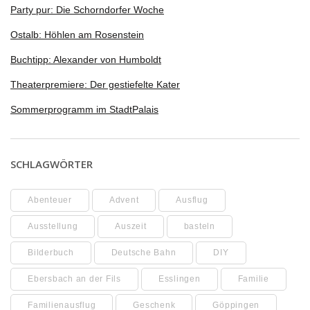
Party pur: Die Schorndorfer Woche
Ostalb: Höhlen am Rosenstein
Buchtipp: Alexander von Humboldt
Theaterpremiere: Der gestiefelte Kater
Sommerprogramm im StadtPalais
SCHLAGWÖRTER
Abenteuer
Advent
Ausflug
Ausstellung
Auszeit
basteln
Bilderbuch
Deutsche Bahn
DIY
Ebersbach an der Fils
Esslingen
Familie
Familienausflug
Geschenk
Göppingen