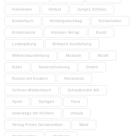
Halloween
Herbst
Junges Schloss
Kinderbuch
Kindergeburtstag
Kinderlieder
Kindermusik
Kosmos Verlag
Kunst
Ludwigsburg
Mitmach-Ausstellung
Mitmachausstellung
Museum
Musik
Natur
Neuerscheinung
Ostern
Reisen mit Kindern
Rezension
Schloss Waldenbuch
Schwäbische Alb
Sport
Stuttgart
Tiere
unterwegs mit Kindern
Urlaub
Verlag Freies Geistesleben
Wald