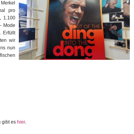
a Merkel
mal pro
, 1.100
 – Mode
Erfüllt
ten wir
uns nun
afischen
 gibt es
hier
.