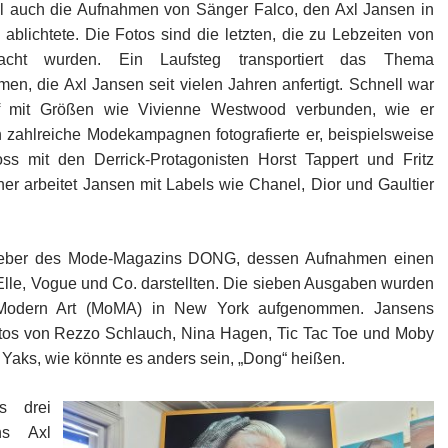
ll auch die Aufnahmen von Sänger Falco, den Axl Jansen in
ablichtete. Die Fotos sind die letzten, die zu Lebzeiten von
cht wurden. Ein Laufsteg transportiert das Thema
n, die Axl Jansen seit vielen Jahren anfertigt. Schnell war
f mit Größen wie Vivienne Westwood verbunden, wie er
h zahlreiche Modekampagnen fotografierte er, beispielsweise
ss mit den Derrick-Protagonisten Horst Tappert und Fritz
er arbeitet Jansen mit Labels wie Chanel, Dior und Gaultier
geber des Mode-Magazins DONG, dessen Aufnahmen einen
Elle, Vogue und Co. darstellten. Die sieben Ausgaben wurden
Modern Art (MoMA) in New York aufgenommen. Jansens
Fotos von Rezzo Schlauch, Nina Hagen, Tic Tac Toe und Moby
 Yaks, wie könnte es anders sein, „Dong“ heißen.
s drei
ns Axl