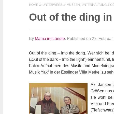
HOME
UNTERWEGS
MUSEEN, UNTERHALTUNG & CO
Out of the ding i
By
Mama im Ländle
.
Published on 27. Februar
Out of the ding – Into the dong. Wer sich bei
(„Out of the dark – Into the light“) erinnert fühl
Falco-Aufnahmen des Musik- und Modefotograf
Musik Yak“ in der Esslinger Villa Merkel zu seh
Axl Jansen b
Größen aus d
sie wohl bei
Vier und Fre
(Tiefschwarz