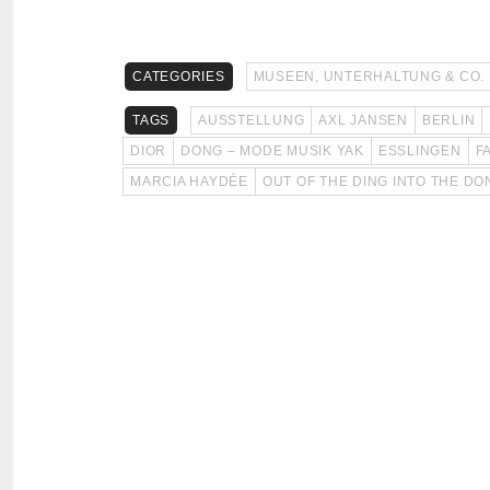
CATEGORIES
MUSEEN, UNTERHALTUNG & CO.
TAGS
AUSSTELLUNG
AXL JANSEN
BERLIN
DIOR
DONG – MODE MUSIK YAK
ESSLINGEN
F
MARCIA HAYDÉE
OUT OF THE DING INTO THE DO