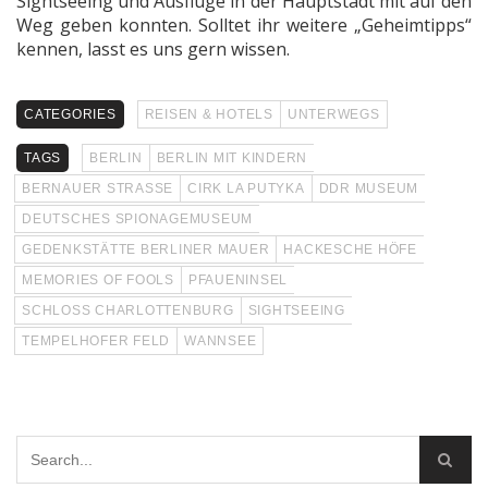
Sightseeing und Ausflüge in der Hauptstadt mit auf den
Weg geben konnten. Solltet ihr weitere „Geheimtipps“
kennen, lasst es uns gern wissen.
CATEGORIES
REISEN & HOTELS
UNTERWEGS
TAGS
BERLIN
BERLIN MIT KINDERN
BERNAUER STRASSE
CIRK LA PUTYKA
DDR MUSEUM
DEUTSCHES SPIONAGEMUSEUM
GEDENKSTÄTTE BERLINER MAUER
HACKESCHE HÖFE
MEMORIES OF FOOLS
PFAUENINSEL
SCHLOSS CHARLOTTENBURG
SIGHTSEEING
TEMPELHOFER FELD
WANNSEE