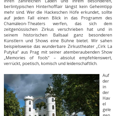
ihren zahlreichen Läden und ihrem besonderen,
berlintypischen Hinterhofflair längst kein Geheimtipp
mehr sind. Wer die Hackeschen Höfe erkundet, sollte
auf jeden Fall einen Blick in das Programm des
Chamäleon-Theaters werfen, das sich dem
zeitgenössischen Zirkus verschrieben hat und in
seinem historischen Ballsaal ganz besonderen
Künstlern und Shows eine Bühne bietet. Wir sahen
beispielsweise das wunderbare Zirkustheater „Cirk La
Putyka“ aus Prag mit seiner atemberaubenden Show
„Memories of fools“ – absolut empfehlenswert,
verrückt, poetisch, komisch und leidenschaftlich.
Auf
der
in
der
Hav
el
gele
gen