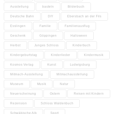
Ausstellung
basteln
Bilderbuch
Deutsche Bahn
DIY
Ebersbach an der Fils
Esslingen
Familie
Familienausflug
Geschenk
Göppingen
Halloween
Herbst
Junges Schloss
Kinderbuch
Kindergeburtstag
Kinderlieder
Kindermusik
Kosmos Verlag
Kunst
Ludwigsburg
Mitmach-Ausstellung
Mitmachausstellung
Museum
Musik
Natur
Neuerscheinung
Ostern
Reisen mit Kindern
Rezension
Schloss Waldenbuch
Schwäbische Alb
Sport