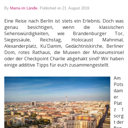
By
Mama im Ländle
.
Published on 21. August 2019
Eine Reise nach Berlin ist stets ein Erlebnis. Doch was
genau besichtigen, wenn die klassischen
Sehenswürdigkeiten, wie Brandenburger Tor,
Siegessäule, Reichstag, Holocaust Mahnmal,
Alexanderplatz, Ku´Damm, Gedächtniskirche, Berliner
Dom, rotes Rathaus, die Museen der Museumsinsel
oder der Checkpoint Charlie abgehakt sind? Wir haben
einige additive Tipps für euch zusammengestellt.
Am
Pots
dam
er
Plat
z 1
sorg
t der