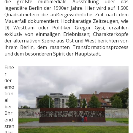
die größte multimediale Ausstellung über das
legendäre Berlin der 1990er Jahre. Hier wird auf 1.500
Quadratmetern die außergewöhnliche Zeit nach dem
Mauerfall dokumentiert. Hochkarätige Zeitzeugen, wie
DJ Westbam oder Politiker Gregor Gysi, erzählen
exklusiv von einmaligen Erlebnissen; Charakterköpfe
der alternativen Szene aus Ost und West berichten von
ihrem Berlin, dem rasanten Transformationsprozess
und dem besonderen Spirit der Hauptstadt.
Eine
r
der
emo
tion
al
ber
ühr
end
sten
Plät