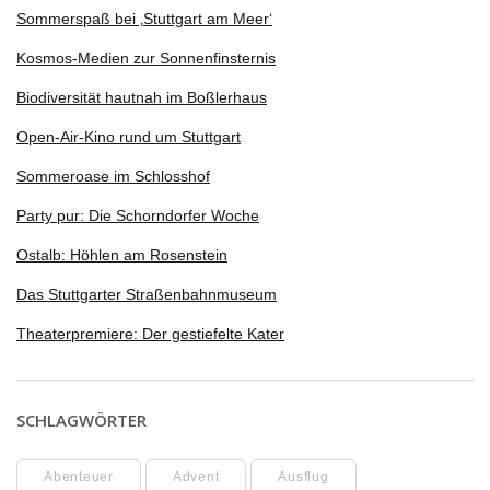
Sommerspaß bei ‚Stuttgart am Meer‘
Kosmos-Medien zur Sonnenfinsternis
Biodiversität hautnah im Boßlerhaus
Open-Air-Kino rund um Stuttgart
Sommeroase im Schlosshof
Party pur: Die Schorndorfer Woche
Ostalb: Höhlen am Rosenstein
Das Stuttgarter Straßenbahnmuseum
Theaterpremiere: Der gestiefelte Kater
SCHLAGWÖRTER
Abenteuer
Advent
Ausflug