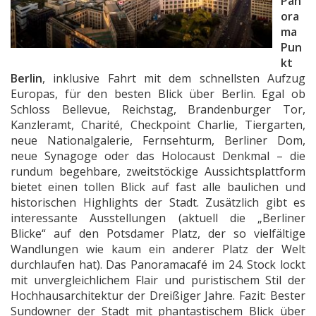
Pan
ora
ma
Pun
kt
Berlin
, inklusive Fahrt mit dem schnellsten Aufzug
Europas, für den besten Blick über Berlin. Egal ob
Schloss Bellevue, Reichstag, Brandenburger Tor,
Kanzleramt, Charité, Checkpoint Charlie, Tiergarten,
neue Nationalgalerie, Fernsehturm, Berliner Dom,
neue Synagoge oder das Holocaust Denkmal – die
rundum begehbare, zweitstöckige Aussichtsplattform
bietet einen tollen Blick auf fast alle baulichen und
historischen Highlights der Stadt. Zusätzlich gibt es
interessante Ausstellungen (aktuell die „Berliner
Blicke“ auf den Potsdamer Platz, der so vielfältige
Wandlungen wie kaum ein anderer Platz der Welt
durchlaufen hat). Das Panoramacafé im 24. Stock lockt
mit unvergleichlichem Flair und puristischem Stil der
Hochhausarchitektur der Dreißiger Jahre. Fazit: Bester
Sundowner der Stadt mit phantastischem Blick über