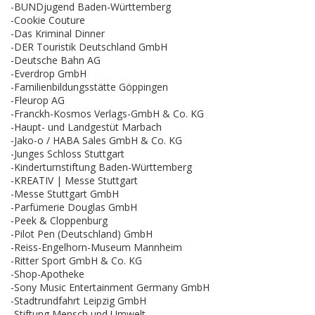
-BUNDjugend Baden-Württemberg
-Cookie Couture
-Das Kriminal Dinner
-DER Touristik Deutschland GmbH
-Deutsche Bahn AG
-Everdrop GmbH
-Familienbildungsstätte Göppingen
-Fleurop AG
-Franckh-Kosmos Verlags-GmbH & Co. KG
-Haupt- und Landgestüt Marbach
-Jako-o / HABA Sales GmbH & Co. KG
-Junges Schloss Stuttgart
-Kinderturnstiftung Baden-Württemberg
-KREATIV | Messe Stuttgart
-Messe Stuttgart GmbH
-Parfümerie Douglas GmbH
-Peek & Cloppenburg
-Pilot Pen (Deutschland) GmbH
-Reiss-Engelhorn-Museum Mannheim
-Ritter Sport GmbH & Co. KG
-Shop-Apotheke
-Sony Music Entertainment Germany GmbH
-Stadtrundfahrt Leipzig GmbH
-Stiftung Mensch und Umwelt