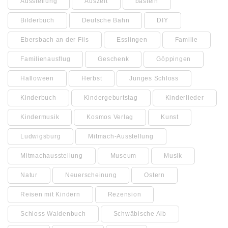
Ausstellung
Auszeit
basteln
Bilderbuch
Deutsche Bahn
DIY
Ebersbach an der Fils
Esslingen
Familie
Familienausflug
Geschenk
Göppingen
Halloween
Herbst
Junges Schloss
Kinderbuch
Kindergeburtstag
Kinderlieder
Kindermusik
Kosmos Verlag
Kunst
Ludwigsburg
Mitmach-Ausstellung
Mitmachausstellung
Museum
Musik
Natur
Neuerscheinung
Ostern
Reisen mit Kindern
Rezension
Schloss Waldenbuch
Schwäbische Alb