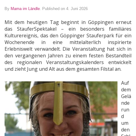
By
Mama im Ländle
.
Published on 4. Juni 2026
Mit dem heutigen Tag beginnt in Göppingen erneut
das StauferSpektakel – ein besonders familiäres
Kulturereignis, das den Göppinger Stauferpark für ein
Wochenende in eine mittelalterlich inspirierte
Erlebniswelt verwandelt. Die Veranstaltung hat sich in
den vergangenen Jahren zu einem festen Bestandteil
des regionalen Veranstaltungskalenders entwickelt
und zieht Jung und Alt aus dem gesamten Filstal an.
Auf
dem
Gelä
nde
run
d
um
den