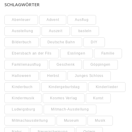
SCHLAGWÖRTER
Abenteuer
Advent
Ausflug
Ausstellung
Auszeit
basteln
Bilderbuch
Deutsche Bahn
DIY
Ebersbach an der Fils
Esslingen
Familie
Familienausflug
Geschenk
Göppingen
Halloween
Herbst
Junges Schloss
Kinderbuch
Kindergeburtstag
Kinderlieder
Kindermusik
Kosmos Verlag
Kunst
Ludwigsburg
Mitmach-Ausstellung
Mitmachausstellung
Museum
Musik
Natur
Neuerscheinung
Ostern