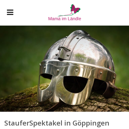
StauferSpektakel in Göppingen