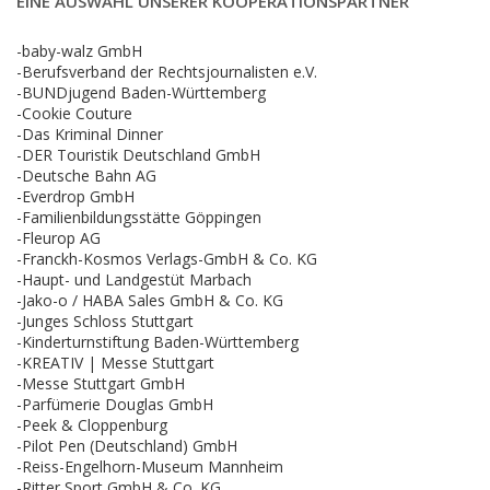
EINE AUSWAHL UNSERER KOOPERATIONSPARTNER
-baby-walz GmbH
-Berufsverband der Rechtsjournalisten e.V.
-BUNDjugend Baden-Württemberg
-Cookie Couture
-Das Kriminal Dinner
-DER Touristik Deutschland GmbH
-Deutsche Bahn AG
-Everdrop GmbH
-Familienbildungsstätte Göppingen
-Fleurop AG
-Franckh-Kosmos Verlags-GmbH & Co. KG
-Haupt- und Landgestüt Marbach
-Jako-o / HABA Sales GmbH & Co. KG
-Junges Schloss Stuttgart
-Kinderturnstiftung Baden-Württemberg
-KREATIV | Messe Stuttgart
-Messe Stuttgart GmbH
-Parfümerie Douglas GmbH
-Peek & Cloppenburg
-Pilot Pen (Deutschland) GmbH
-Reiss-Engelhorn-Museum Mannheim
-Ritter Sport GmbH & Co. KG