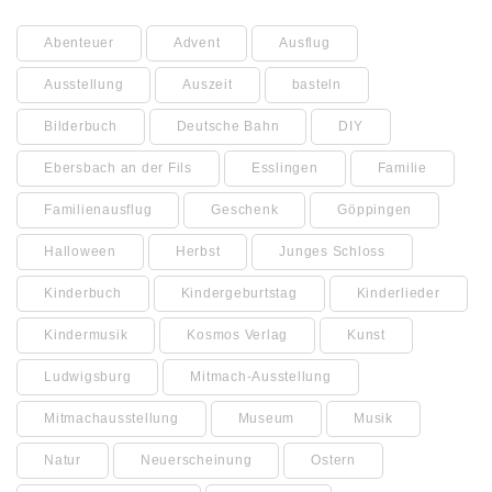
Abenteuer
Advent
Ausflug
Ausstellung
Auszeit
basteln
Bilderbuch
Deutsche Bahn
DIY
Ebersbach an der Fils
Esslingen
Familie
Familienausflug
Geschenk
Göppingen
Halloween
Herbst
Junges Schloss
Kinderbuch
Kindergeburtstag
Kinderlieder
Kindermusik
Kosmos Verlag
Kunst
Ludwigsburg
Mitmach-Ausstellung
Mitmachausstellung
Museum
Musik
Natur
Neuerscheinung
Ostern