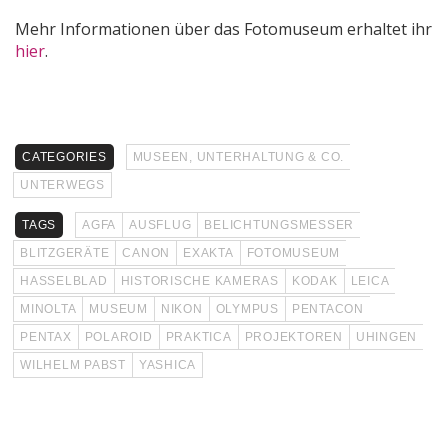
Mehr Informationen über das Fotomuseum erhaltet ihr
hier
.
CATEGORIES
MUSEEN, UNTERHALTUNG & CO.
UNTERWEGS
TAGS
AGFA
AUSFLUG
BELICHTUNGSMESSER
BLITZGERÄTE
CANON
EXAKTA
FOTOMUSEUM
HASSELBLAD
HISTORISCHE KAMERAS
KODAK
LEICA
MINOLTA
MUSEUM
NIKON
OLYMPUS
PENTACON
PENTAX
POLAROID
PRAKTICA
PROJEKTOREN
UHINGEN
WILHELM PABST
YASHICA