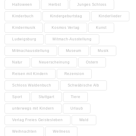
Halloween
Herbst
Junges Schloss
Kinderbuch
Kindergeburtstag
Kinderlieder
Kindermusik
Kosmos Verlag
Kunst
Ludwigsburg
Mitmach-Ausstellung
Mitmachausstellung
Museum
Musik
Natur
Neuerscheinung
Ostern
Reisen mit Kindern
Rezension
Schloss Waldenbuch
Schwäbische Alb
Sport
Stuttgart
Tiere
unterwegs mit Kindern
Urlaub
Verlag Freies Geistesleben
Wald
Weihnachten
Wellness