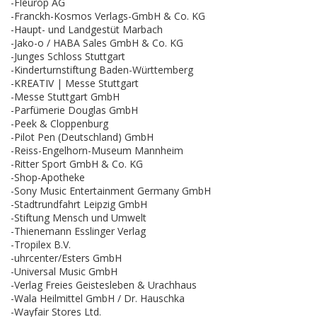
-Fleurop AG
-Franckh-Kosmos Verlags-GmbH & Co. KG
-Haupt- und Landgestüt Marbach
-Jako-o / HABA Sales GmbH & Co. KG
-Junges Schloss Stuttgart
-Kinderturnstiftung Baden-Württemberg
-KREATIV | Messe Stuttgart
-Messe Stuttgart GmbH
-Parfümerie Douglas GmbH
-Peek & Cloppenburg
-Pilot Pen (Deutschland) GmbH
-Reiss-Engelhorn-Museum Mannheim
-Ritter Sport GmbH & Co. KG
-Shop-Apotheke
-Sony Music Entertainment Germany GmbH
-Stadtrundfahrt Leipzig GmbH
-Stiftung Mensch und Umwelt
-Thienemann Esslinger Verlag
-Tropilex B.V.
-uhrcenter/Esters GmbH
-Universal Music GmbH
-Verlag Freies Geistesleben & Urachhaus
-Wala Heilmittel GmbH / Dr. Hauschka
-Wayfair Stores Ltd.