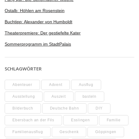
Ostalb: Höhlen am Rosenstein
Buchtipp: Alexander von Humboldt
Theaterpremiere: Der gestiefelte Kater
Sommerprogramm im StadtPalais
SCHLAGWÖRTER
Abenteuer
Advent
Ausflug
Ausstellung
Auszeit
basteln
Bilderbuch
Deutsche Bahn
DIY
Ebersbach an der Fils
Esslingen
Familie
Familienausflug
Geschenk
Göppingen