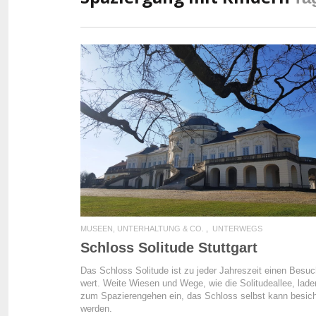
READ MORE
MUSEEN, UNTERHALTUNG & CO.
UNTERWEGS
Schloss Solitude Stuttgart
Das Schloss Solitude ist zu jeder Jahreszeit einen Besu
wert. Weite Wiesen und Wege, wie die Solitudeallee, lade
zum Spazierengehen ein, das Schloss selbst kann besich
werden.