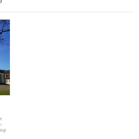
ch
n
tigt