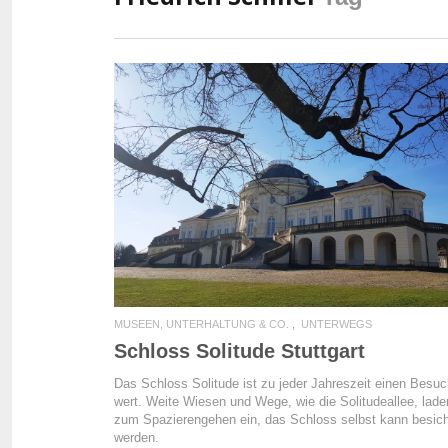
READ MORE
MUSEEN, UNTERHALTUNG & CO.
UNTERWEGS
Schloss Solitude Stuttgart
Das Schloss Solitude ist zu jeder Jahreszeit einen Besu
wert. Weite Wiesen und Wege, wie die Solitudeallee, lade
zum Spazierengehen ein, das Schloss selbst kann besich
werden.