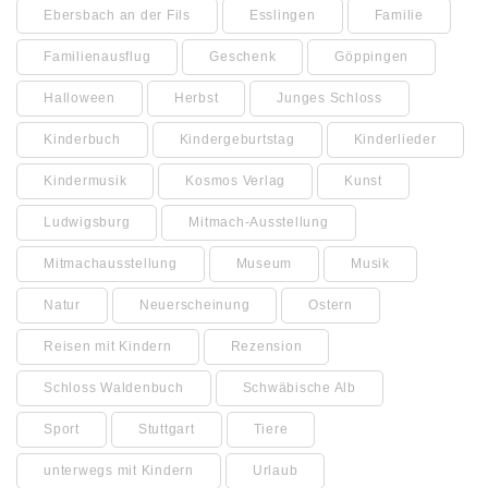
Ebersbach an der Fils
Esslingen
Familie
Familienausflug
Geschenk
Göppingen
Halloween
Herbst
Junges Schloss
Kinderbuch
Kindergeburtstag
Kinderlieder
Kindermusik
Kosmos Verlag
Kunst
Ludwigsburg
Mitmach-Ausstellung
Mitmachausstellung
Museum
Musik
Natur
Neuerscheinung
Ostern
Reisen mit Kindern
Rezension
Schloss Waldenbuch
Schwäbische Alb
Sport
Stuttgart
Tiere
unterwegs mit Kindern
Urlaub