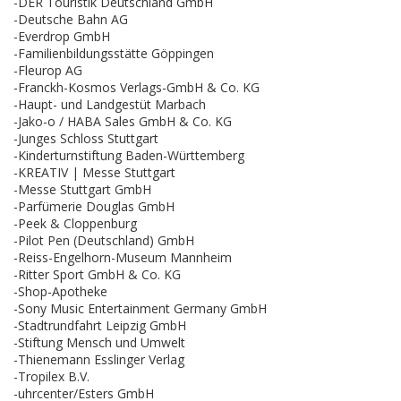
-DER Touristik Deutschland GmbH
-Deutsche Bahn AG
-Everdrop GmbH
-Familienbildungsstätte Göppingen
-Fleurop AG
-Franckh-Kosmos Verlags-GmbH & Co. KG
-Haupt- und Landgestüt Marbach
-Jako-o / HABA Sales GmbH & Co. KG
-Junges Schloss Stuttgart
-Kinderturnstiftung Baden-Württemberg
-KREATIV | Messe Stuttgart
-Messe Stuttgart GmbH
-Parfümerie Douglas GmbH
-Peek & Cloppenburg
-Pilot Pen (Deutschland) GmbH
-Reiss-Engelhorn-Museum Mannheim
-Ritter Sport GmbH & Co. KG
-Shop-Apotheke
-Sony Music Entertainment Germany GmbH
-Stadtrundfahrt Leipzig GmbH
-Stiftung Mensch und Umwelt
-Thienemann Esslinger Verlag
-Tropilex B.V.
-uhrcenter/Esters GmbH