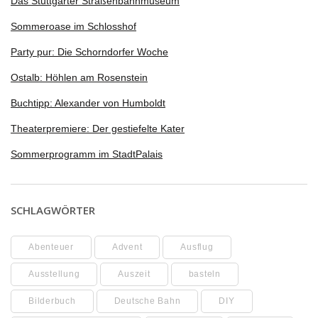
Das Stuttgarter Straßenbahnmuseum
Sommeroase im Schlosshof
Party pur: Die Schorndorfer Woche
Ostalb: Höhlen am Rosenstein
Buchtipp: Alexander von Humboldt
Theaterpremiere: Der gestiefelte Kater
Sommerprogramm im StadtPalais
SCHLAGWÖRTER
Abenteuer
Advent
Ausflug
Ausstellung
Auszeit
basteln
Bilderbuch
Deutsche Bahn
DIY