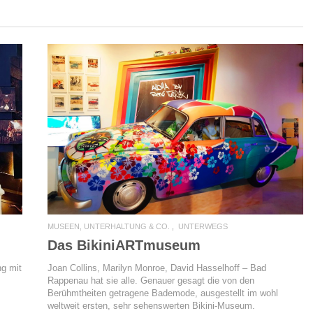
READ MORE
MUSEEN, UNTERHALTUNG & CO.
UNTERWEGS
Das BikiniARTmuseum
Joan Collins, Marilyn Monroe, David Hasselhoff – Bad
ng mit
Rappenau hat sie alle. Genauer gesagt die von den
Berühmtheiten getragene Bademode, ausgestellt im wohl
weltweit ersten, sehr sehenswerten Bikini-Museum.