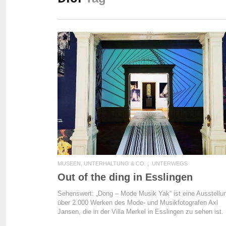
READ MORE
MUSEEN, UNTERHALTUNG & CO.
UNTERWEGS
Out of the ding in Esslingen
Sehenswert: „Dong – Mode Musik Yak“ ist eine Ausstellu
über 2.000 Werken des Mode- und Musikfotografen Axl
Jansen, die in der Villa Merkel in Esslingen zu sehen ist.