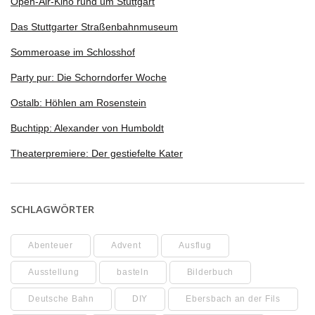
Open-Air-Kino rund um Stuttgart
Das Stuttgarter Straßenbahnmuseum
Sommeroase im Schlosshof
Party pur: Die Schorndorfer Woche
Ostalb: Höhlen am Rosenstein
Buchtipp: Alexander von Humboldt
Theaterpremiere: Der gestiefelte Kater
SCHLAGWÖRTER
Abenteuer
Advent
Ausflug
Ausstellung
basteln
Bilderbuch
Deutsche Bahn
DIY
Ebersbach an der Fils