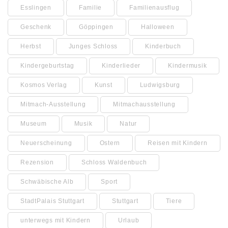
Esslingen
Familie
Familienausflug
Geschenk
Göppingen
Halloween
Herbst
Junges Schloss
Kinderbuch
Kindergeburtstag
Kinderlieder
Kindermusik
Kosmos Verlag
Kunst
Ludwigsburg
Mitmach-Ausstellung
Mitmachausstellung
Museum
Musik
Natur
Neuerscheinung
Ostern
Reisen mit Kindern
Rezension
Schloss Waldenbuch
Schwäbische Alb
Sport
StadtPalais Stuttgart
Stuttgart
Tiere
unterwegs mit Kindern
Urlaub