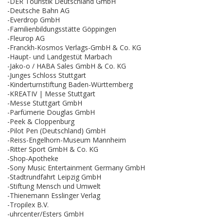
-DER Touristik Deutschland GmbH
-Deutsche Bahn AG
-Everdrop GmbH
-Familienbildungsstätte Göppingen
-Fleurop AG
-Franckh-Kosmos Verlags-GmbH & Co. KG
-Haupt- und Landgestüt Marbach
-Jako-o / HABA Sales GmbH & Co. KG
-Junges Schloss Stuttgart
-Kinderturnstiftung Baden-Württemberg
-KREATIV | Messe Stuttgart
-Messe Stuttgart GmbH
-Parfümerie Douglas GmbH
-Peek & Cloppenburg
-Pilot Pen (Deutschland) GmbH
-Reiss-Engelhorn-Museum Mannheim
-Ritter Sport GmbH & Co. KG
-Shop-Apotheke
-Sony Music Entertainment Germany GmbH
-Stadtrundfahrt Leipzig GmbH
-Stiftung Mensch und Umwelt
-Thienemann Esslinger Verlag
-Tropilex B.V.
-uhrcenter/Esters GmbH