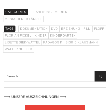
CATEGORIES
ERZIEHUNG
MEDIEN
MENSCHEN IM LÄNDLE
TAGS
DOKUMENTATION
DVD
ERZIEHUNG
FILM
FLOFF
FLORIAN FICKEL
KINDER
KINDERGARTEN
LISETTE SIEK-WATTEL
PÄDAGOGIK
SIGRID KLAUSMANN
WALTER SITTLER
+++ UNSERE AUSZEICHNUNGEN +++