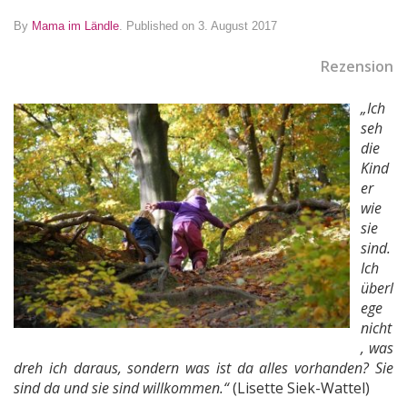
By
Mama im Ländle
.
Published on 3. August 2017
Rezension
„Ich
seh
die
Kind
er
wie
sie
sind.
Ich
überl
ege
nicht
, was
dreh ich daraus, sondern was ist da alles vorhanden? Sie
sind da und sie sind willkommen.“
(Lisette Siek-Wattel)