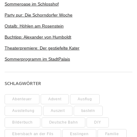
Sommeroase im Schlosshof
Party pur: Die Schorndorfer Woche
Ostalb: Höhlen am Rosenstein
Buchtipp: Alexander von Humboldt
Theaterpremiere: Der gestiefelte Kater
Sommerprogramm im StadtPalais
SCHLAGWÖRTER
Abenteuer
Advent
Ausflug
Ausstellung
Auszeit
basteln
Bilderbuch
Deutsche Bahn
DIY
Ebersbach an der Fils
Esslingen
Familie