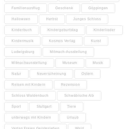
Familienausflug
Geschenk
Göppingen
Halloween
Herbst
Junges Schloss
Kinderbuch
Kindergeburtstag
Kinderlieder
Kindermusik
Kosmos Verlag
Kunst
Ludwigsburg
Mitmach-Ausstellung
Mitmachausstellung
Museum
Musik
Natur
Neuerscheinung
Ostern
Reisen mit Kindern
Rezension
Schloss Waldenbuch
Schwäbische Alb
Sport
Stuttgart
Tiere
unterwegs mit Kindern
Urlaub
Verlag Freies Geistesleben
Wald