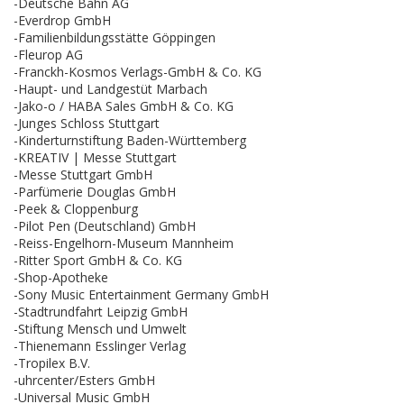
-Deutsche Bahn AG
-Everdrop GmbH
-Familienbildungsstätte Göppingen
-Fleurop AG
-Franckh-Kosmos Verlags-GmbH & Co. KG
-Haupt- und Landgestüt Marbach
-Jako-o / HABA Sales GmbH & Co. KG
-Junges Schloss Stuttgart
-Kinderturnstiftung Baden-Württemberg
-KREATIV | Messe Stuttgart
-Messe Stuttgart GmbH
-Parfümerie Douglas GmbH
-Peek & Cloppenburg
-Pilot Pen (Deutschland) GmbH
-Reiss-Engelhorn-Museum Mannheim
-Ritter Sport GmbH & Co. KG
-Shop-Apotheke
-Sony Music Entertainment Germany GmbH
-Stadtrundfahrt Leipzig GmbH
-Stiftung Mensch und Umwelt
-Thienemann Esslinger Verlag
-Tropilex B.V.
-uhrcenter/Esters GmbH
-Universal Music GmbH