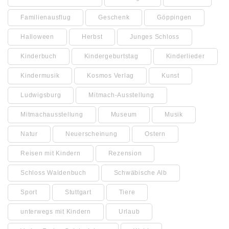
Familienausflug
Geschenk
Göppingen
Halloween
Herbst
Junges Schloss
Kinderbuch
Kindergeburtstag
Kinderlieder
Kindermusik
Kosmos Verlag
Kunst
Ludwigsburg
Mitmach-Ausstellung
Mitmachausstellung
Museum
Musik
Natur
Neuerscheinung
Ostern
Reisen mit Kindern
Rezension
Schloss Waldenbuch
Schwäbische Alb
Sport
Stuttgart
Tiere
unterwegs mit Kindern
Urlaub