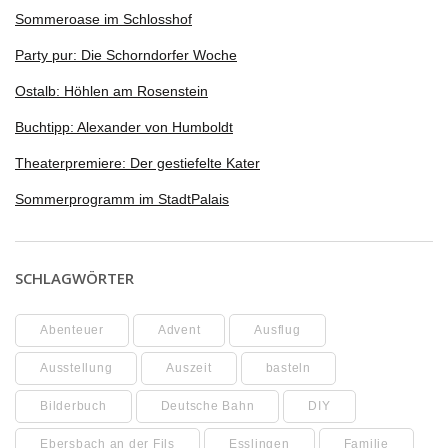
Sommeroase im Schlosshof
Party pur: Die Schorndorfer Woche
Ostalb: Höhlen am Rosenstein
Buchtipp: Alexander von Humboldt
Theaterpremiere: Der gestiefelte Kater
Sommerprogramm im StadtPalais
SCHLAGWÖRTER
Abenteuer
Advent
Ausflug
Ausstellung
Auszeit
basteln
Bilderbuch
Deutsche Bahn
DIY
Ebersbach an der Fils
Esslingen
Familie