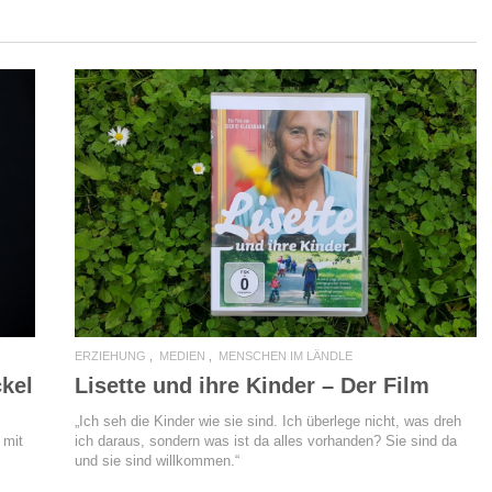
READ MORE
ERZIEHUNG
MEDIEN
MENSCHEN IM LÄNDLE
ckel
Lisette und ihre Kinder – Der Film
„Ich seh die Kinder wie sie sind. Ich überlege nicht, was dreh
 mit
ich daraus, sondern was ist da alles vorhanden? Sie sind da
und sie sind willkommen.“