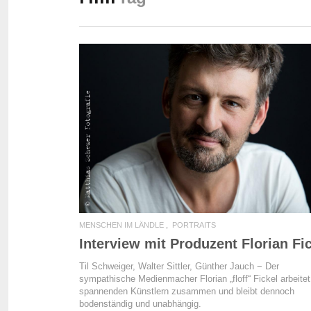
READ MORE
MENSCHEN IM LÄNDLE
PORTRAITS
Interview mit Produzent Florian Fi
Til Schweiger, Walter Sittler, Günther Jauch − Der
sympathische Medienmacher Florian „floff“ Fickel arbeitet
spannenden Künstlern zusammen und bleibt dennoch
bodenständig und unabhängig.